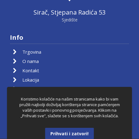
Sirač, Stjepana Radića 53
Sjedište
Info
Trgovina
O nama
Kontakt
Lokacija
Moj račun
Košarica
Koristimo kolačiće na našim stranicama kako bi vam
pružili najbolji doživljaj korištenja stranice pamćenjem
Pravila privatnosti
vaših postavki i ponovnog posjećivanja. Klikom na
„Prihvati sve“, slažete se s korištenjem svih kolačića.
Uvjeti korištenja
Raskid ugovora
Prihvati i zatvori!