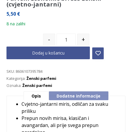
(cvjetno-jantarni)
5,50
€
8 na zalihi
-
+
Dodaj u košaricu
SKU:
8606107395784
Kategorija:
Ženski parfemi
Oznaka:
Ženski parfemi
Opis
Dodatne informacije
Cvjetno-jantarni miris, odličan za svaku
priliku
Prepun novih mirisa, klasičan i
avangardan, ali prije svega prepun