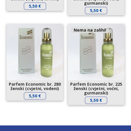
gurmanski)
5,50
€
5,50
€
Nema na zalihi!
Parfem Economic br. 280
Parfem Economic br. 225
ženski (cvjetni, vodeni)
ženski (cvjetni, voćni,
gurmanski)
5,50
€
5,50
€