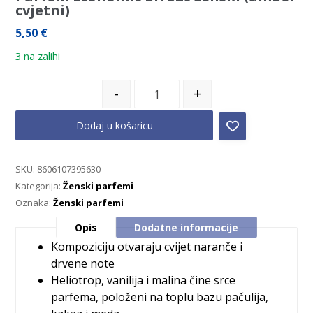
cvjetni)
5,50
€
3 na zalihi
-
+
Dodaj u košaricu
SKU:
8606107395630
Kategorija:
Ženski parfemi
Oznaka:
Ženski parfemi
Opis
Dodatne informacije
Kompoziciju otvaraju cvijet naranče i
drvene note
Heliotrop, vanilija i malina čine srce
parfema, položeni na toplu bazu pačulija,