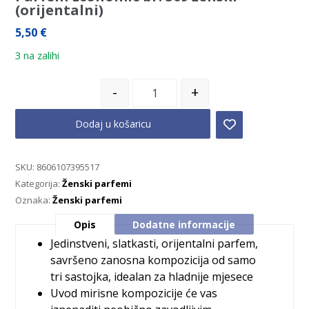
(orijentalni)
5,50
€
3 na zalihi
-
+
Dodaj u košaricu
SKU:
8606107395517
Kategorija:
Ženski parfemi
Oznaka:
Ženski parfemi
Opis
Dodatne informacije
Jedinstveni, slatkasti, orijentalni parfem,
savršeno zanosna kompozicija od samo
tri sastojka, idealan za hladnije mjesece
Uvod mirisne kompozicije će vas