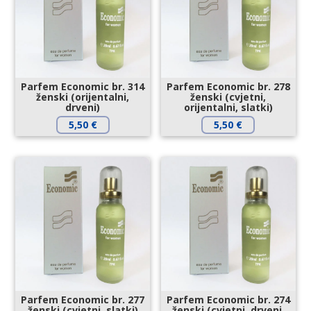
Parfem Economic br. 314
Parfem Economic br. 278
ženski (orijentalni,
ženski (cvjetni,
drveni)
orijentalni, slatki)
5,50
€
5,50
€
Parfem Economic br. 277
Parfem Economic br. 274
ženski (cvjetni, slatki)
ženski (cvjetni, drveni,