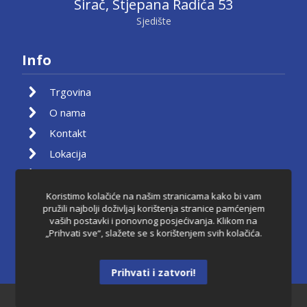
Sirač, Stjepana Radića 53
Sjedište
Info
Trgovina
O nama
Kontakt
Lokacija
Moj račun
Košarica
Koristimo kolačiće na našim stranicama kako bi vam
pružili najbolji doživljaj korištenja stranice pamćenjem
Pravila privatnosti
vaših postavki i ponovnog posjećivanja. Klikom na
„Prihvati sve“, slažete se s korištenjem svih kolačića.
Uvjeti korištenja
Raskid ugovora
Prihvati i zatvori!
Dantkom ©2021.