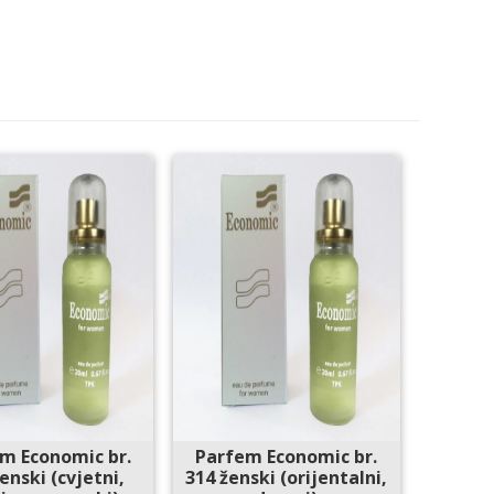
m Economic br.
Parfem Economic br.
enski (cvjetni,
314 ženski (orijentalni,