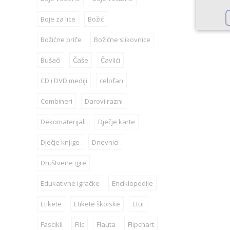
Boje za lice
Božić
Božićne priče
Božićne slikovnice
Bušači
Čaše
Čavlići
CD i DVD mediji
celofan
Combineri
Darovi razni
Dekomaterijali
Dječje karte
Dječje knjige
Dnevnici
Društvene igre
Edukativne igračke
Enciklopedije
Etikete
Etikete školske
Etui
Fascikli
Filc
Flauta
Flipchart