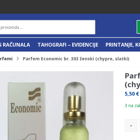
IS RAČUNALA
TAHOGRAFI – EVIDENCIJE
PRINTANJE, K
arfemi
Parfem Economic br. 303 ženski (chypre, slatki)
Par
(chy
5,50
€
3 na zal
-