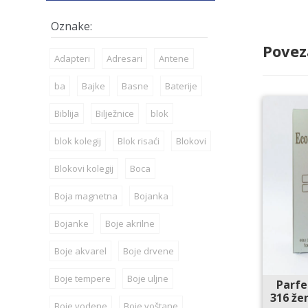
Povez
Adapteri
Adresari
Antene
ba
Bajke
Basne
Baterije
Biblija
Bilježnice
blok
blok kolegij
Blok risaći
Blokovi
Blokovi kolegij
Boca
Boja magnetna
Bojanka
Bojanke
Boje akrilne
Boje akvarel
Boje drvene
Boje tempere
Boje uljne
Parfe
316 žen
Boje vodene
Boje voštane