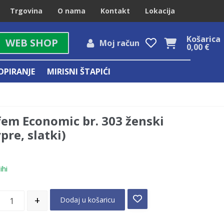
Trgovina
O nama
Kontakt
Lokacija
Košarica
WEB SHOP
Moj račun
0,00
€
OPIRANJE
MIRISNI ŠTAPIĆI
fem Economic br. 303 ženski
pre, slatki)
ihi
+
Dodaj u košaricu