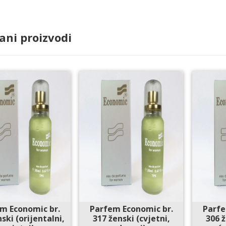
ani proizvodi
m Economic br.
Parfem Economic br.
Parfe
ski (orijentalni,
317 ženski (cvjetni,
306 ž