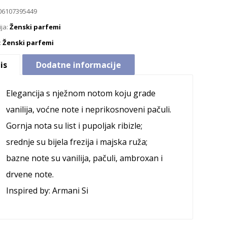
06107395449
ija:
Ženski parfemi
:
Ženski parfemi
is
Dodatne informacije
Elegancija s nježnom notom koju grade
vanilija, voćne note i neprikosnoveni pačuli.
Gornja nota su list i pupoljak ribizle;
srednje su bijela frezija i majska ruža;
bazne note su vanilija, pačuli, ambroxan i
drvene note.
Inspired by: Armani Si