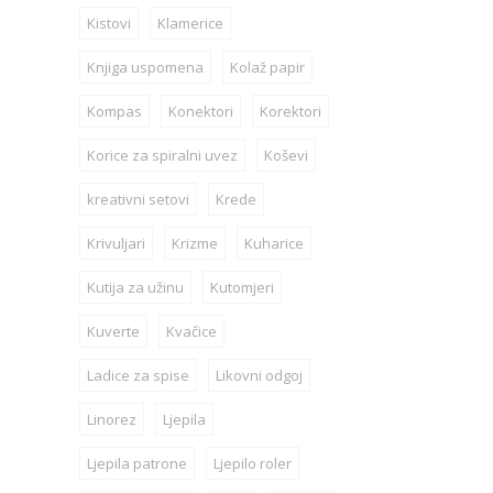
Kistovi
Klamerice
Knjiga uspomena
Kolaž papir
Kompas
Konektori
Korektori
Korice za spiralni uvez
Koševi
kreativni setovi
Krede
Krivuljari
Krizme
Kuharice
Kutija za užinu
Kutomjeri
Kuverte
Kvačice
Ladice za spise
Likovni odgoj
Linorez
Ljepila
Ljepila patrone
Ljepilo roler