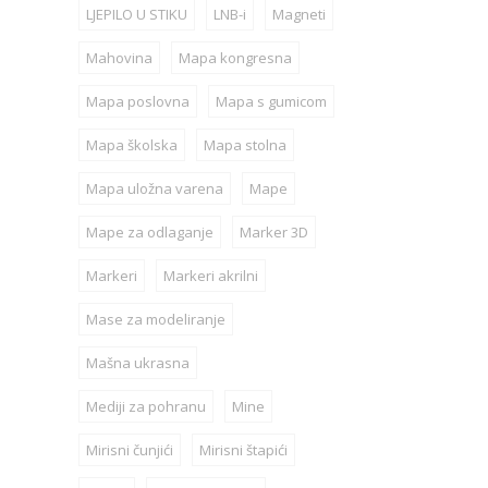
LJEPILO U STIKU
LNB-i
Magneti
Mahovina
Mapa kongresna
Mapa poslovna
Mapa s gumicom
Mapa školska
Mapa stolna
Mapa uložna varena
Mape
Mape za odlaganje
Marker 3D
Markeri
Markeri akrilni
Mase za modeliranje
Mašna ukrasna
Mediji za pohranu
Mine
Mirisni čunjići
Mirisni štapići