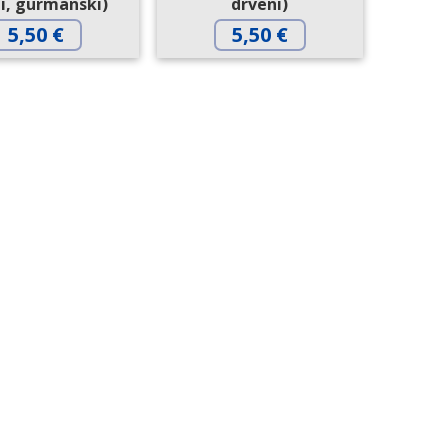
i, gurmanski)
drveni)
5,50
€
5,50
€