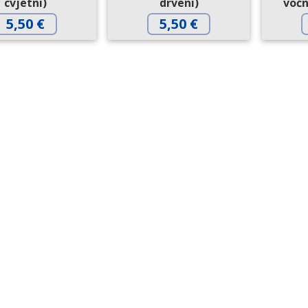
cvjetni)
drveni)
voćn
5,50
€
5,50
€