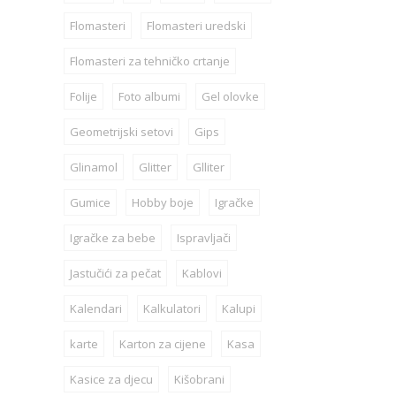
Flomasteri
Flomasteri uredski
Flomasteri za tehničko crtanje
Folije
Foto albumi
Gel olovke
Geometrijski setovi
Gips
Glinamol
Glitter
Glliter
Gumice
Hobby boje
Igračke
Igračke za bebe
Ispravljači
Jastučići za pečat
Kablovi
Kalendari
Kalkulatori
Kalupi
karte
Karton za cijene
Kasa
Kasice za djecu
Kišobrani