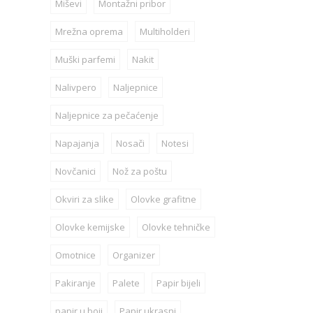
Miševi
Montažni pribor
Mrežna oprema
Multiholderi
Muški parfemi
Nakit
Nalivpero
Naljepnice
Naljepnice za pečaćenje
Napajanja
Nosači
Notesi
Novčanici
Nož za poštu
Okviri za slike
Olovke grafitne
Olovke kemijske
Olovke tehničke
Omotnice
Organizer
Pakiranje
Palete
Papir bijeli
papir u boji
Papir ukrasni