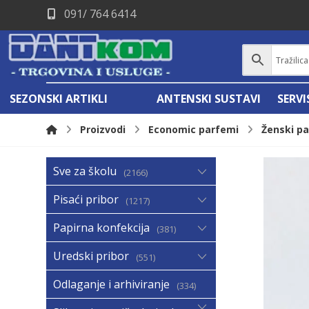
091/ 764 6414
SEZONSKI ARTIKLI
ANTENSKI SUSTAVI
SERV
Proizvodi
Economic parfemi
Ženski p
Sve za školu
2166
Pisaći pribor
1217
Papirna konfekcija
381
Uredski pribor
551
Odlaganje i arhiviranje
334