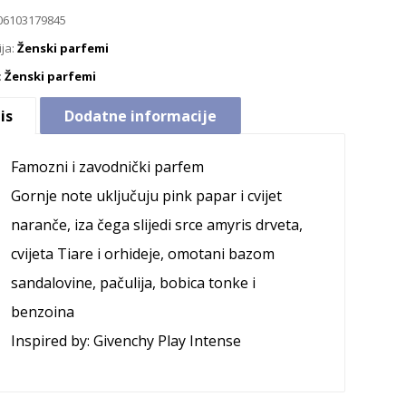
06103179845
ija:
Ženski parfemi
:
Ženski parfemi
is
Dodatne informacije
Famozni i zavodnički parfem
Gornje note uključuju pink papar i cvijet
naranče, iza čega slijedi srce amyris drveta,
cvijeta Tiare i orhideje, omotani bazom
sandalovine, pačulija, bobica tonke i
benzoina
Inspired by: Givenchy Play Intense