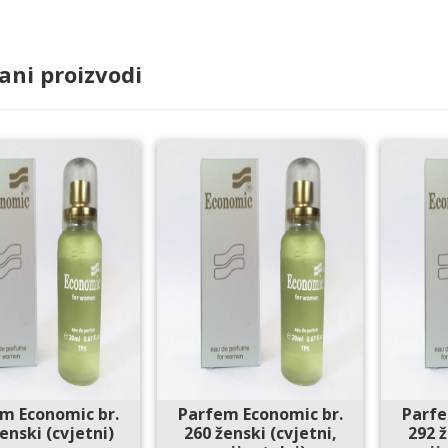
ani proizvodi
m Economic br.
Parfem Economic br.
Parfe
enski (cvjetni)
260 ženski (cvjetni,
292 ž