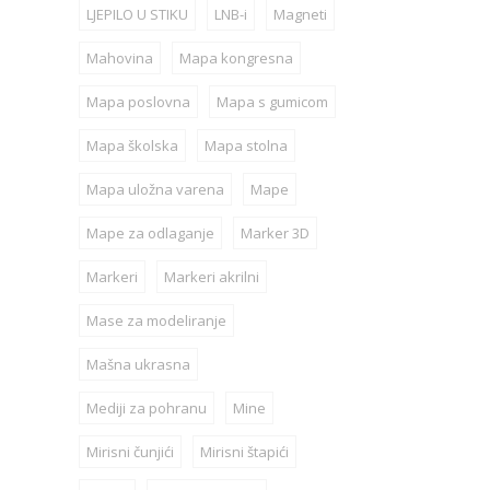
LJEPILO U STIKU
LNB-i
Magneti
Mahovina
Mapa kongresna
Mapa poslovna
Mapa s gumicom
Mapa školska
Mapa stolna
Mapa uložna varena
Mape
Mape za odlaganje
Marker 3D
Markeri
Markeri akrilni
Mase za modeliranje
Mašna ukrasna
Mediji za pohranu
Mine
Mirisni čunjići
Mirisni štapići