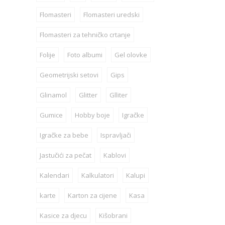
Flomasteri
Flomasteri uredski
Flomasteri za tehničko crtanje
Folije
Foto albumi
Gel olovke
Geometrijski setovi
Gips
Glinamol
Glitter
Glliter
Gumice
Hobby boje
Igračke
Igračke za bebe
Ispravljači
Jastučići za pečat
Kablovi
Kalendari
Kalkulatori
Kalupi
karte
Karton za cijene
Kasa
Kasice za djecu
Kišobrani