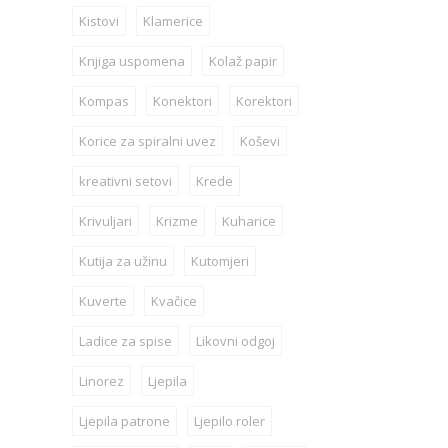
Kistovi
Klamerice
Knjiga uspomena
Kolaž papir
Kompas
Konektori
Korektori
Korice za spiralni uvez
Koševi
kreativni setovi
Krede
Krivuljari
Krizme
Kuharice
Kutija za užinu
Kutomjeri
Kuverte
Kvačice
Ladice za spise
Likovni odgoj
Linorez
Ljepila
Ljepila patrone
Ljepilo roler