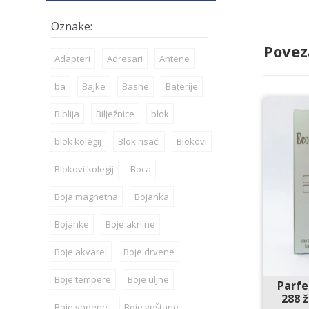
Povez
Adapteri
Adresari
Antene
ba
Bajke
Basne
Baterije
Biblija
Bilježnice
blok
blok kolegij
Blok risaći
Blokovi
Blokovi kolegij
Boca
Boja magnetna
Bojanka
Bojanke
Boje akrilne
Boje akvarel
Boje drvene
Boje tempere
Boje uljne
Parfe
288 ž
Boje vodene
Boje voštane