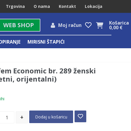
Trgovina
O nama
Kontakt
Lokacija
Košarica
WEB SHOP
Moj račun
0,00
€
OPIRANJE
MIRISNI ŠTAPIĆI
fem Economic br. 289 ženski
etni, orijentalni)
ihi
+
Dodaj u košaricu