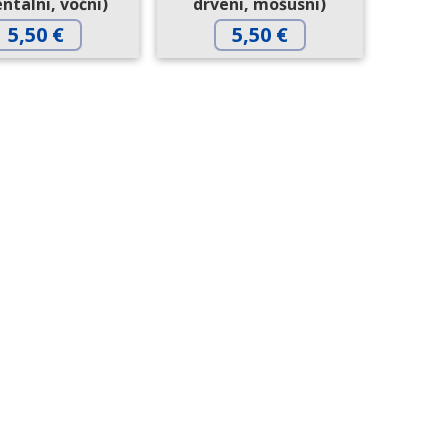
entalni, voćni)
drveni, mošusni)
5,50
€
5,50
€