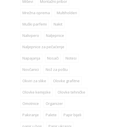
Miševi
Montažni pribor
Mrežna oprema
Multiholderi
Muški parfemi
Nakit
Nalivpero
Naljepnice
Naljepnice za pečaćenje
Napajanja
Nosači
Notesi
Novčanici
Nož za poštu
Okviri za slike
Olovke grafitne
Olovke kemijske
Olovke tehničke
Omotnice
Organizer
Pakiranje
Palete
Papir bijeli
papir u boji
Papir ukrasni