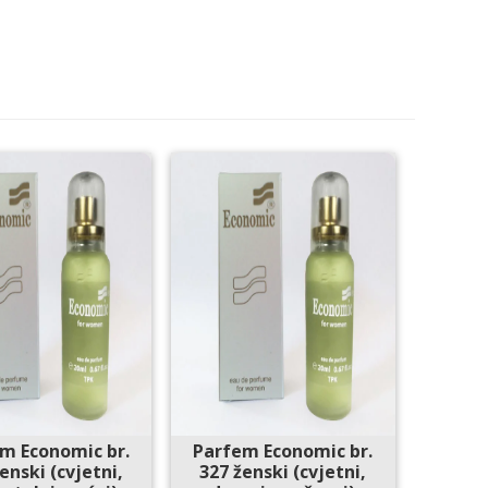
m Economic br.
Parfem Economic br.
enski (cvjetni,
327 ženski (cvjetni,