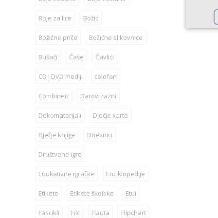
Boje za lice
Božić
Božićne priče
Božićne slikovnice
Bušači
Čaše
Čavlići
CD i DVD mediji
celofan
Combineri
Darovi razni
Dekomaterijali
Dječje karte
Dječje knjige
Dnevnici
Društvene igre
Edukativne igračke
Enciklopedije
Etikete
Etikete školske
Etui
Fascikli
Filc
Flauta
Flipchart