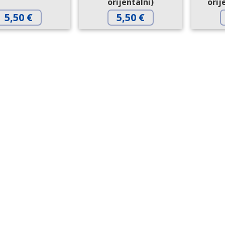
orijentalni)
orij
5,50
€
5,50
€