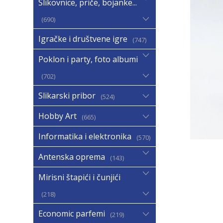
Slikovnice, priče, bojanke...
690
Igračke i društvene igre
747
Poklon i party, foto albumi
702
Slikarski pribor
524
Hobby Art
665
Informatika i elektronika
570
Antenska oprema
143
Mirisni štapići i čunjići
218
Economic parfemi
219