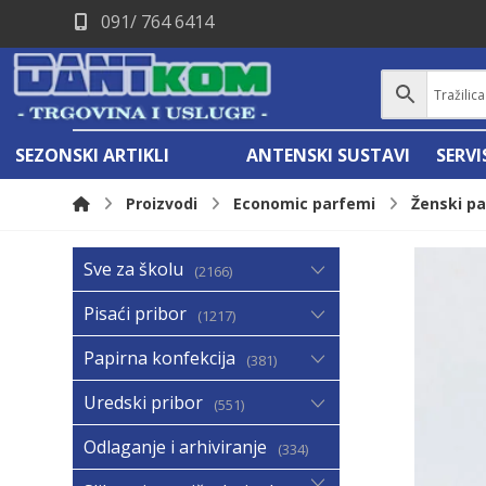
091/ 764 6414
SEZONSKI ARTIKLI
ANTENSKI SUSTAVI
SERV
Proizvodi
Economic parfemi
Ženski p
Sve za školu
2166
Pisaći pribor
1217
Papirna konfekcija
381
Uredski pribor
551
Odlaganje i arhiviranje
334