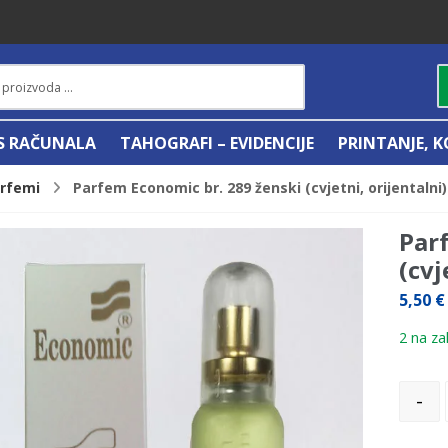
IS RAČUNALA
TAHOGRAFI – EVIDENCIJE
PRINTANJE, K
arfemi
Parfem Economic br. 289 ženski (cvjetni, orijentalni)
Par
(cvj
5,50
€
2 na zal
-