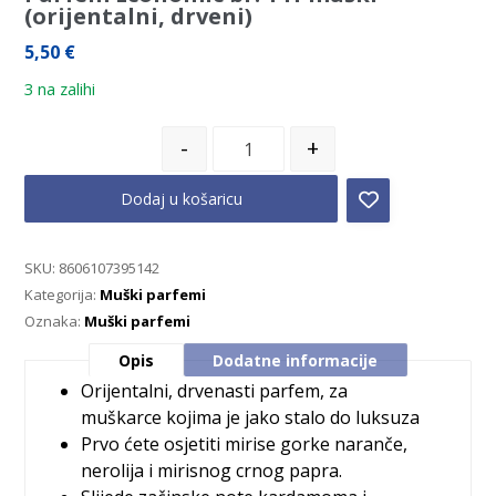
(orijentalni, drveni)
5,50
€
3 na zalihi
-
+
Dodaj u košaricu
SKU:
8606107395142
Kategorija:
Muški parfemi
Oznaka:
Muški parfemi
Opis
Dodatne informacije
Orijentalni, drvenasti parfem, za
muškarce kojima je jako stalo do luksuza
Prvo ćete osjetiti mirise gorke naranče,
nerolija i mirisnog crnog papra.