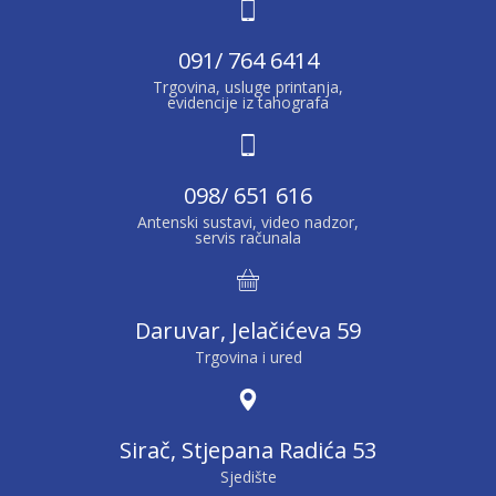
091/ 764 6414
Trgovina, usluge printanja,
evidencije iz tahografa
098/ 651 616
Antenski sustavi, video nadzor,
servis računala
Daruvar, Jelačićeva 59
Trgovina i ured
Sirač, Stjepana Radića 53
Sjedište