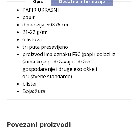
Opis
Dodatne informacije
PAPIR UKRASNI
papir
dimenzija: 50×76 cm
21-22 g/m²
6 listova
tri puta presavijeno
proizvod ima oznaku FSC (papir dolazi iz
šuma koje podržavaju održivo
gospodarenje i druge ekološke i
društvene standarde)
blister
Boja:
žuta
Povezani proizvodi