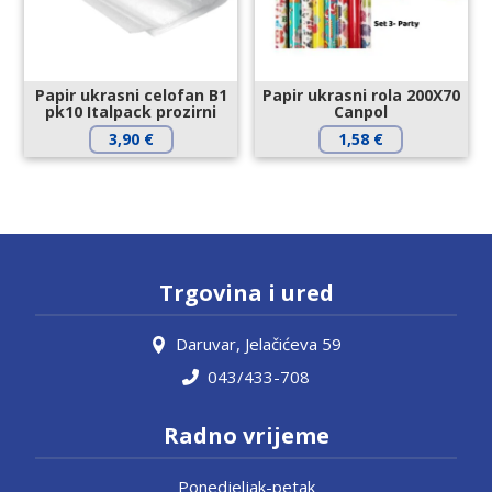
Papir ukrasni celofan B1
Papir ukrasni rola 200X70
pk10 Italpack prozirni
Canpol
3,90
€
1,58
€
Trgovina i ured
Daruvar, Jelačićeva 59
043/433-708
Radno vrijeme
Ponedjeljak-petak