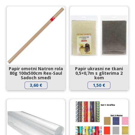
Papir omotni Natron rola
Papir ukrasni ne tkani
80g 100x500cm Rex-Saul
0,5×0,7m s gliterima 2
Sadoch smeđi
kom
3,60
€
1,50
€