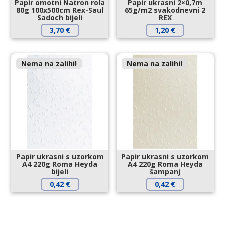
Papir omotni Natron rola
Papir ukrasni 2×0,7m
80g 100x500cm Rex-Saul
65g/m2 svakodnevni 2
Sadoch bijeli
REX
3,70
€
1,20
€
Nema na zalihi!
Nema na zalihi!
Papir ukrasni s uzorkom
Papir ukrasni s uzorkom
A4 220g Roma Heyda
A4 220g Roma Heyda
bijeli
šampanj
0,42
€
0,42
€