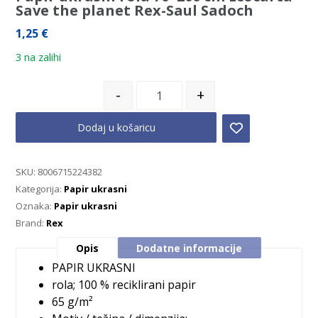
Save the planet Rex-Saul Sadoch
1,25
€
3 na zalihi
-
+
Dodaj u košaricu
SKU:
8006715224382
Kategorija:
Papir ukrasni
Oznaka:
Papir ukrasni
Brand:
Rex
Opis
Dodatne informacije
PAPIR UKRASNI
rola; 100 % reciklirani papir
65 g/m²