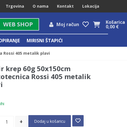
Trgovina
O nama
Kontakt
Lokacija
Košarica
WEB SHOP
Moj račun
0,00
€
OPIRANJE
MIRISNI ŠTAPIĆI
 Rossi 405 metalik plavi
ir krep 60g 50x150cm
totecnica Rossi 405 metalik
i
ihi
+
Dodaj u košaricu