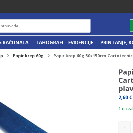
IS RAČUNALA
TAHOGRAFI – EVIDENCIJE
PRINTANJE, K
ep
Papir krep 60g
Papir krep 60g 50x150cm Cartotecnica
Pap
Car
plav
2,60
€
1 na zal
-