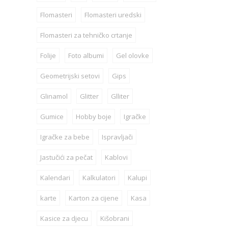
Flomasteri
Flomasteri uredski
Flomasteri za tehničko crtanje
Folije
Foto albumi
Gel olovke
Geometrijski setovi
Gips
Glinamol
Glitter
Glliter
Gumice
Hobby boje
Igračke
Igračke za bebe
Ispravljači
Jastučići za pečat
Kablovi
Kalendari
Kalkulatori
Kalupi
karte
Karton za cijene
Kasa
Kasice za djecu
Kišobrani