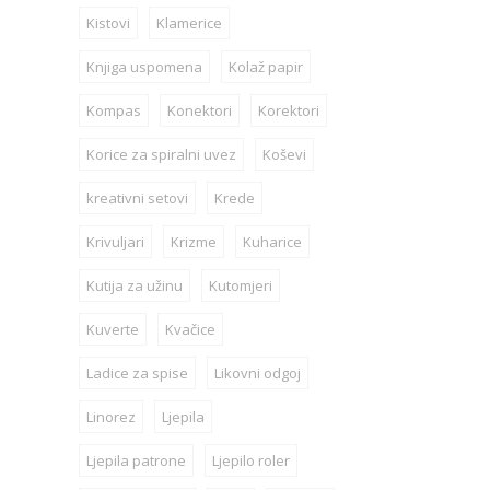
Kistovi
Klamerice
Knjiga uspomena
Kolaž papir
Kompas
Konektori
Korektori
Korice za spiralni uvez
Koševi
kreativni setovi
Krede
Krivuljari
Krizme
Kuharice
Kutija za užinu
Kutomjeri
Kuverte
Kvačice
Ladice za spise
Likovni odgoj
Linorez
Ljepila
Ljepila patrone
Ljepilo roler