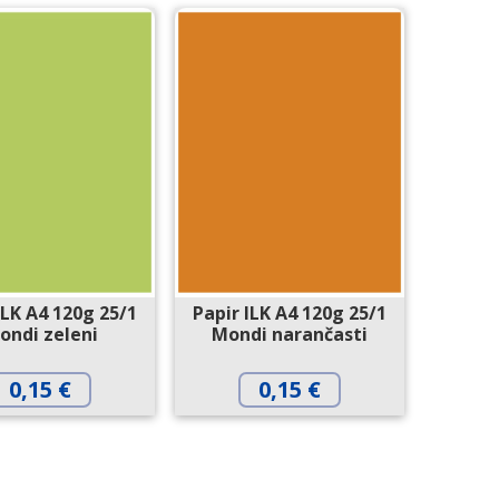
ILK A4 120g 25/1
Papir ILK A4 120g 25/1
ondi zeleni
Mondi narančasti
0,15
€
0,15
€