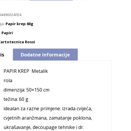
04496024054
ija:
Papir krep 60g
:
Papiri
Cartotecnica Rossi
is
Dodatne informacije
PAPIR KREP
Metalik
rola
dimenzija: 50×150 cm
težina: 60 g
idealan za razne primjene: izrada cvijeća,
cvjetnih aranžmana, zamatanje poklona,
ukrašavanje, decoupage tehnike i dr.