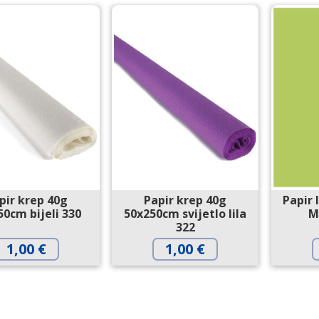
pir krep 40g
Papir krep 40g
Papir 
50cm bijeli 330
50x250cm svijetlo lila
M
322
1,00
€
1,00
€