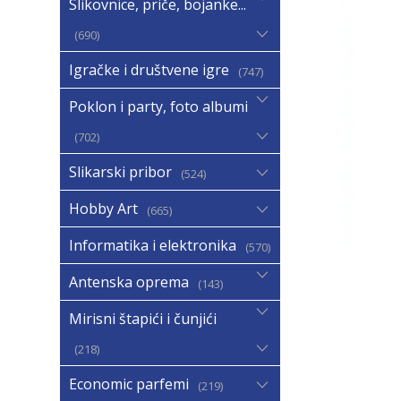
Slikovnice, priče, bojanke...
690
Igračke i društvene igre
747
Poklon i party, foto albumi
702
Slikarski pribor
524
Hobby Art
665
Informatika i elektronika
570
Antenska oprema
143
Mirisni štapići i čunjići
218
Economic parfemi
219