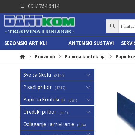
091/ 764 6414
SEZONSKI ARTIKLI
ANTENSKI SUSTAVI
SERV
Proizvodi
Papirna konfekcija
Papir kr
Sve za školu
2166
Pisaći pribor
1217
Papirna konfekcija
381
Uredski pribor
551
Odlaganje i arhiviranje
334