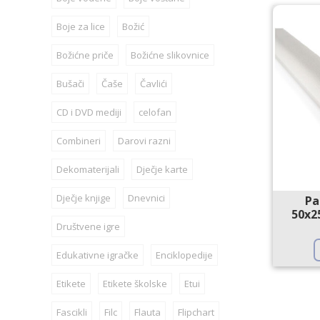
Boje za lice
Božić
Božićne priče
Božićne slikovnice
Bušači
Čaše
Čavlići
CD i DVD mediji
celofan
Combineri
Darovi razni
Dekomaterijali
Dječje karte
Dječje knjige
Dnevnici
Pa
50x2
Društvene igre
Edukativne igračke
Enciklopedije
Etikete
Etikete školske
Etui
Fascikli
Filc
Flauta
Flipchart