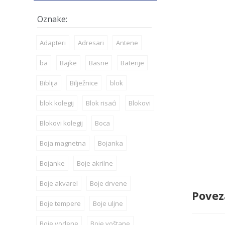
Adapteri
Adresari
Antene
ba
Bajke
Basne
Baterije
Biblija
Bilježnice
blok
blok kolegij
Blok risaći
Blokovi
Blokovi kolegij
Boca
Boja magnetna
Bojanka
Bojanke
Boje akrilne
Boje akvarel
Boje drvene
Povez
Boje tempere
Boje uljne
Boje vodene
Boje voštane