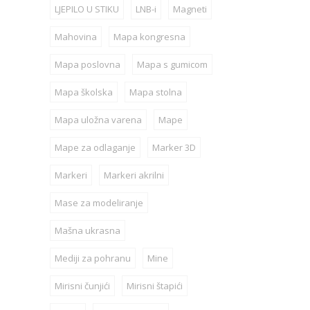
LJEPILO U STIKU
LNB-i
Magneti
Mahovina
Mapa kongresna
Mapa poslovna
Mapa s gumicom
Mapa školska
Mapa stolna
Mapa uložna varena
Mape
Mape za odlaganje
Marker 3D
Markeri
Markeri akrilni
Mase za modeliranje
Mašna ukrasna
Mediji za pohranu
Mine
Mirisni čunjići
Mirisni štapići