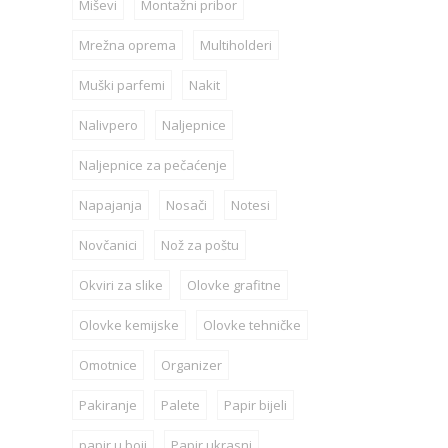
Miševi
Montažni pribor
Mrežna oprema
Multiholderi
Muški parfemi
Nakit
Nalivpero
Naljepnice
Naljepnice za pečaćenje
Napajanja
Nosači
Notesi
Novčanici
Nož za poštu
Okviri za slike
Olovke grafitne
Olovke kemijske
Olovke tehničke
Omotnice
Organizer
Pakiranje
Palete
Papir bijeli
papir u boji
Papir ukrasni