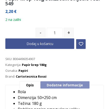
549
2,20
€
2 na zalihi
-
+
Dodaj u košaricu
SKU:
8004496054907
Kategorija:
Papir krep 180g
Oznaka:
Papiri
Brand:
Cartotecnica Rossi
Opis
Dodatne informacije
Rola
Dimenzija: 50×250 cm
Težina: 180 g