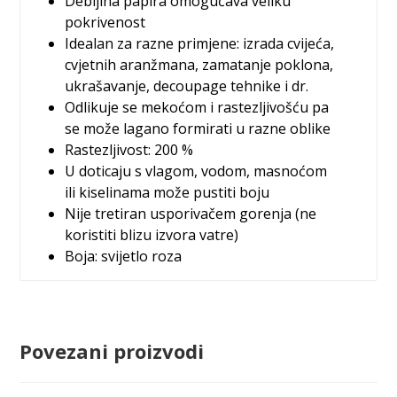
Debljina papira omogućava veliku
pokrivenost
Idealan za razne primjene: izrada cvijeća,
cvjetnih aranžmana, zamatanje poklona,
ukrašavanje, decoupage tehnike i dr.
Odlikuje se mekoćom i rastezljivošću pa
se može lagano formirati u razne oblike
Rastezljivost: 200 %
U doticaju s vlagom, vodom, masnoćom
ili kiselinama može pustiti boju
Nije tretiran usporivačem gorenja (ne
koristiti blizu izvora vatre)
Boja: svijetlo roza
Povezani proizvodi