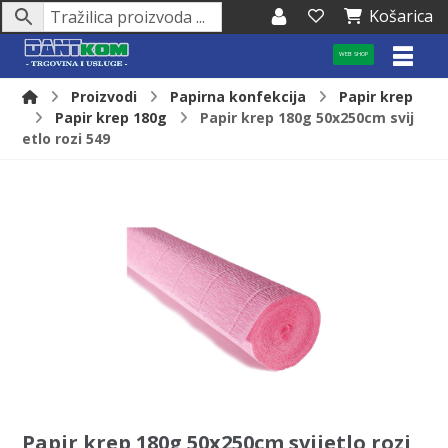
Košarica
WEB SHOP
Proizvodi
Papirna konfekcija
Papir krep
Papir krep 180g
Papir krep 180g 50x250cm svij
etlo rozi 549
Papir krep 180g 50x250cm svijetlo rozi