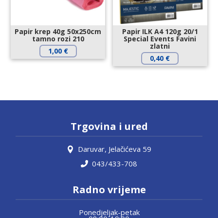
Papir krep 40g 50x250cm
Papir ILK A4 120g 20/1
tamno rozi 210
Special Events Favini
zlatni
1,00
€
0,40
€
Trgovina i ured
Daruvar, Jelačićeva 59
043/433-708
Radno vrijeme
Ponedjeljak-petak