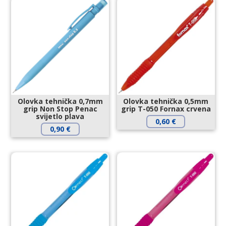
Olovka tehnička 0,7mm
Olovka tehnička 0,5mm
grip Non Stop Penac
grip T-050 Fornax crvena
svijetlo plava
0,60
€
0,90
€