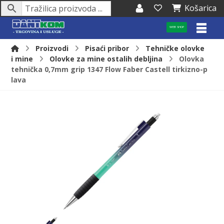
Košarica
WEB SHOP
Proizvodi
Pisaći pribor
Tehničke olovke
i mine
Olovke za mine ostalih debljina
Olovka
tehnička 0,7mm grip 1347 Flow Faber Castell tirkizno-p
lava