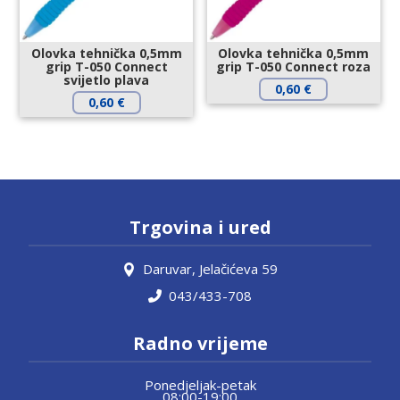
Olovka tehnička 0,5mm
Olovka tehnička 0,5mm
grip T-050 Connect
grip T-050 Connect roza
svijetlo plava
0,60
€
0,60
€
Trgovina i ured
Daruvar, Jelačićeva 59
043/433-708
Radno vrijeme
Ponedjeljak-petak
08:00-19:00