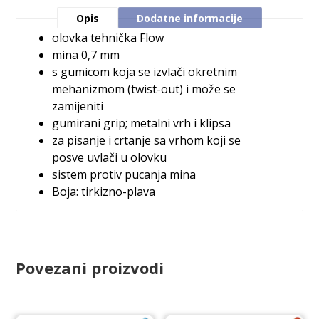
Opis
Dodatne informacije
olovka tehnička
Flow
mina 0,7 mm
s gumicom koja se izvlači okretnim
mehanizmom (twist-out) i može se
zamijeniti
gumirani grip; metalni vrh i klipsa
za pisanje i crtanje sa vrhom koji se
posve uvlači u olovku
sistem protiv pucanja mina
Boja: tirkizno-plava
Povezani proizvodi