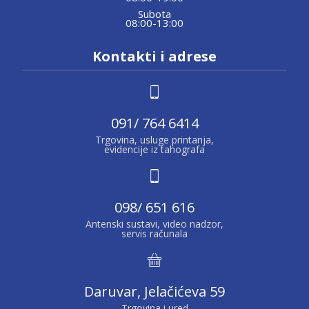
Subota
08:00-13:00
Kontakti i adrese
091/ 764 6414
Trgovina, usluge printanja,
evidencije iz tahografa
098/ 651 616
Antenski sustavi, video nadzor,
servis računala
Daruvar, Jelačićeva 59
Trgovina i ured