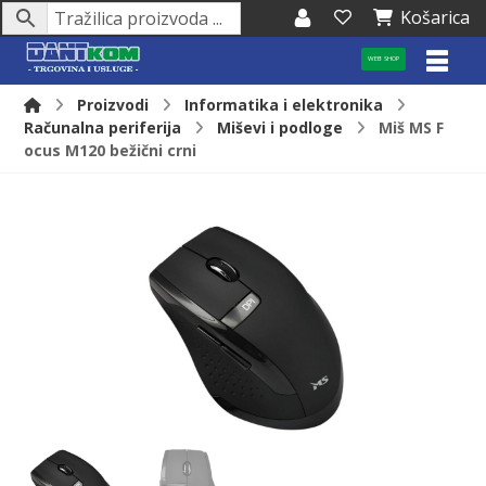
Košarica
WEB SHOP
Proizvodi
Informatika i elektronika
Računalna periferija
Miševi i podloge
Miš MS F
ocus M120 bežični crni