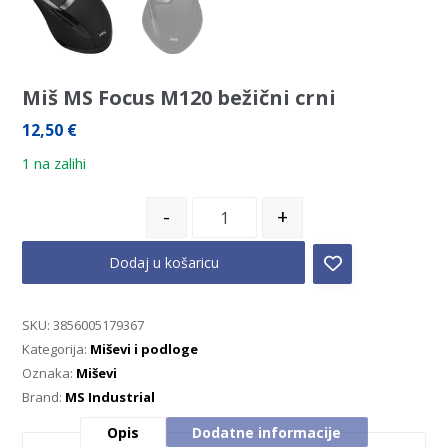
Miš MS Focus M120 bežični crni
12,50
€
1 na zalihi
-
+
Dodaj u košaricu
SKU:
3856005179367
Kategorija:
Miševi i podloge
Oznaka:
Miševi
Brand:
MS Industrial
Opis
Dodatne informacije