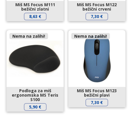
Miš MS Focus M111
Miš MS Focus M122
bežični zlatni
bežični crveni
8,63
€
7,30
€
Nema na zalihi!
Nema na zalihi!
Podloga za miš
Miš MS Focus M123
ergonomska MS Teris
bežični plavi
S100
7,30
€
5,90
€