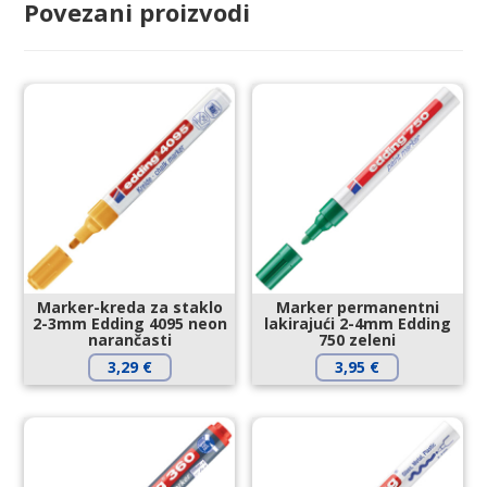
Povezani proizvodi
Marker-kreda za staklo
Marker permanentni
2-3mm Edding 4095 neon
lakirajući 2-4mm Edding
narančasti
750 zeleni
3,29
€
3,95
€