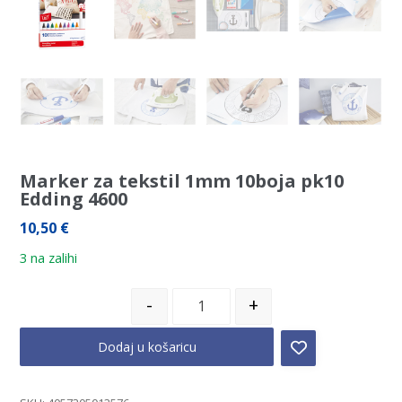
Marker za tekstil 1mm 10boja pk10
Edding 4600
10,50
€
3 na zalihi
-
+
Dodaj u košaricu