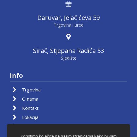
Daruvar, Jelačićeva 59
Trgovina i ured
Sirač, Stjepana Radića 53
Sjedište
Info
Trgovina
O nama
Kontakt
Lokacija
Moj račun
Košarica
Koristimo kolačiće na našim stranicama kako bi vam