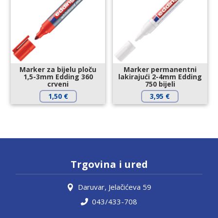
Marker za bijelu ploču
Marker permanentni
1,5-3mm Edding 360
lakirajući 2-4mm Edding
crveni
750 bijeli
1,50
€
3,95
€
Trgovina i ured
Daruvar, Jelačićeva 59
043/433-708