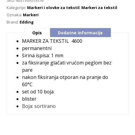
SKU:
4057305013576
Kategorije:
Markeri i olovke za tekstil
,
Markeri za tekstil
Oznaka:
Markeri
Brand:
Edding
Opis
Dodatne informacije
MARKER ZA TEKSTIL
4600
permanentni
širina ispisa: 1 mm
za fiksiranje glačati vrućom peglom bez
pare
nakon fiksiranja otporan na pranje do
60°C
set od 10 boja
blister
Boja:
sortirano