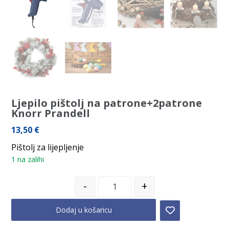
Ljepilo pištolj na patrone+2patrone
Knorr Prandell
13,50
€
Pištolj za lijepljenje
1 na zalihi
-
+
Dodaj u košaricu