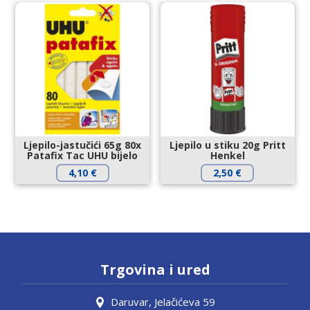
Ljepilo-jastučići 65g 80x
Ljepilo u stiku 20g Pritt
Patafix Tac UHU bijelo
Henkel
4,10
€
2,50
€
Trgovina i ured
Daruvar, Jelačićeva 59