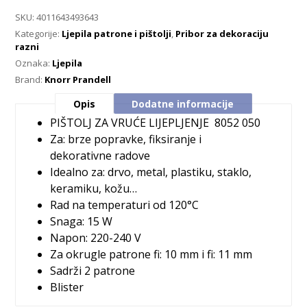
SKU:
4011643493643
Kategorije:
Ljepila patrone i pištolji
,
Pribor za dekoraciju
razni
Oznaka:
Ljepila
Brand:
Knorr Prandell
Opis
Dodatne informacije
PIŠTOLJ ZA VRUĆE LIJEPLJENJE
8052 050
Za: brze popravke, fiksiranje i
dekorativne radove
Idealno za: drvo, metal, plastiku, staklo,
keramiku, kožu…
Rad na temperaturi od 120°C
Snaga: 15 W
Napon: 220-240 V
Za okrugle patrone fi: 10 mm i fi: 11 mm
Sadrži 2 patrone
Blister