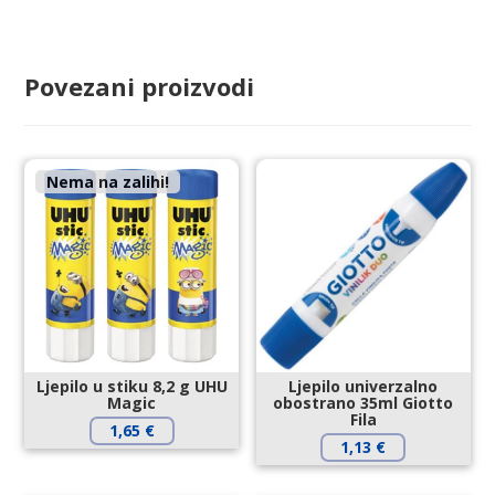
Povezani proizvodi
Nema na zalihi!
Ljepilo u stiku 8,2 g UHU
Ljepilo univerzalno
Magic
obostrano 35ml Giotto
Fila
1,65
€
1,13
€