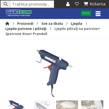
Košarica
WEB SHOP
Proizvodi
Sve za školu
Ljepila
Ljepila patrone i pištolji
Ljepilo pištolj na patrone+
2patrone Knorr Prandell