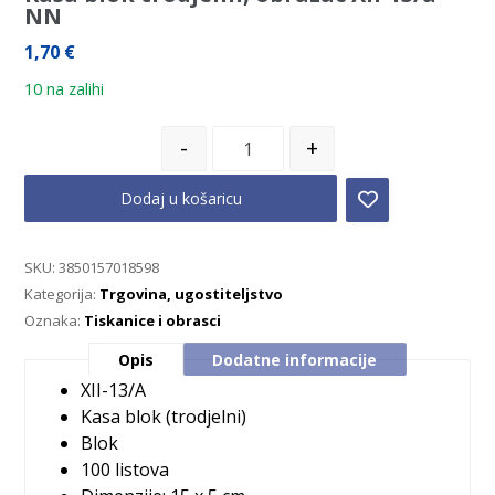
NN
1,70
€
10 na zalihi
-
+
Dodaj u košaricu
SKU:
3850157018598
Kategorija:
Trgovina, ugostiteljstvo
Oznaka:
Tiskanice i obrasci
Opis
Dodatne informacije
XII-13/A
Kasa blok (trodjelni)
Blok
100 listova