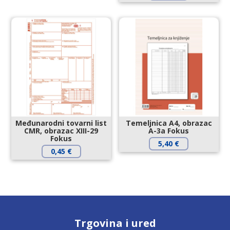
Međunarodni tovarni list
Temeljnica A4, obrazac
CMR, obrazac XIII-29
A-3a Fokus
Fokus
5,40
€
0,45
€
Trgovina i ured