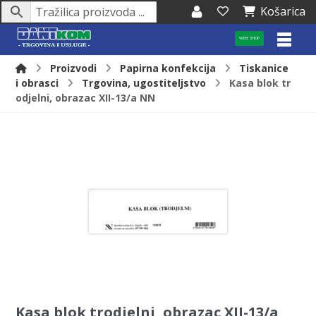
Košarica
WEB SHOP
Proizvodi
Papirna konfekcija
Tiskanice
i obrasci
Trgovina, ugostiteljstvo
Kasa blok tr
odjelni, obrazac XII-13/a NN
Kasa blok trodjelni, obrazac XII-13/a