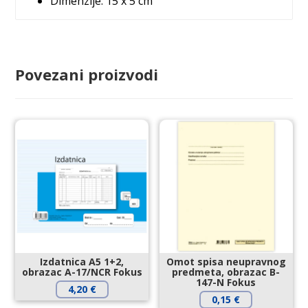
Dimenzije: 15 x 5 cm
Povezani proizvodi
Izdatnica A5 1+2,
Omot spisa neupravnog
obrazac A-17/NCR Fokus
predmeta, obrazac B-
147-N Fokus
4,20
€
0,15
€