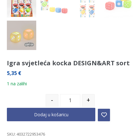
Igra svjetleća kocka DESIGN&ART sort
5,35
€
1 na zalihi
-
+
Dodaj u košaricu
SKU:
4032722953476