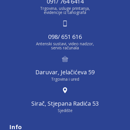
091/ 764 6414
Trgovina, usluge printanja,
evidencije iz tahografa
098/ 651 616
Antenski sustavi, video nadzor,
servis računala
Daruvar, Jelačićeva 59
Trgovina i ured
Sirač, Stjepana Radića 53
Sjedište
Info