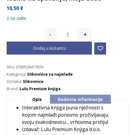
10,50
€
2 na zalihi
-
+
Dodaj u košaricu
SKU:
9789538477874
Kategorija:
Slikovnice za najmlađe
Oznaka:
Slikovnice
Brand:
Lulu Premium knjiga
Opis
Dodatne informacije
Interaktivna knjiga puna nježnosti s
kojom najmlađi ponovno proživljavaju
svoju svakodnevicu… vrhovima prstiju!
Izdavač: Lulu Premium Knjiga d.o.o.