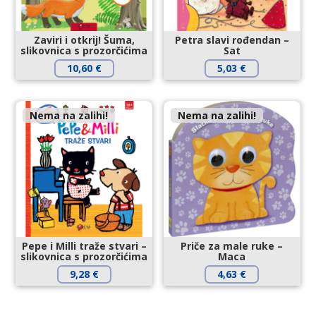
Zaviri i otkrij! Šuma,
Petra slavi rođendan –
slikovnica s prozorčićima
Sat
10,60
€
5,03
€
Nema na zalihi!
Nema na zalihi!
Pepe i Milli traže stvari –
Priče za male ruke –
slikovnica s prozorčićima
Maca
9,28
€
4,63
€