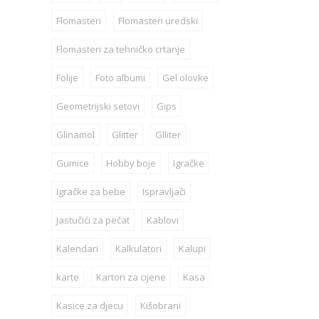
Flomasteri
Flomasteri uredski
Flomasteri za tehničko crtanje
Folije
Foto albumi
Gel olovke
Geometrijski setovi
Gips
Glinamol
Glitter
Glliter
Gumice
Hobby boje
Igračke
Igračke za bebe
Ispravljači
Jastučići za pečat
Kablovi
Kalendari
Kalkulatori
Kalupi
karte
Karton za cijene
Kasa
Kasice za djecu
Kišobrani