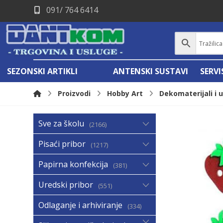
091/ 764 6414
SEZONSKI ARTIKLI
ANTENSKI SUSTAVI
SERV
Proizvodi
Hobby Art
Dekomaterijali i 
Sve za školu
2166
Pisaći pribor
1217
Papirna konfekcija
381
Uredski pribor
551
Odlaganje i arhiviranje
334