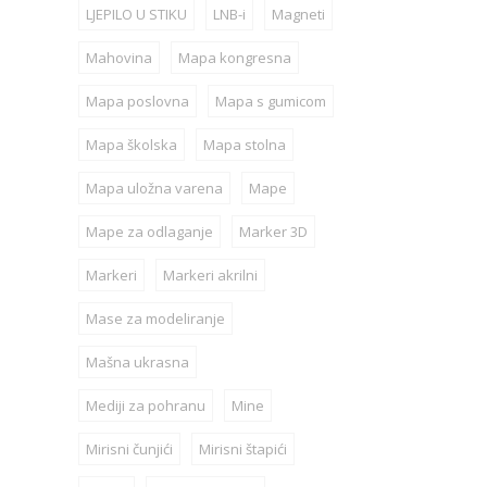
LJEPILO U STIKU
LNB-i
Magneti
Mahovina
Mapa kongresna
Mapa poslovna
Mapa s gumicom
Mapa školska
Mapa stolna
Mapa uložna varena
Mape
Mape za odlaganje
Marker 3D
Markeri
Markeri akrilni
Mase za modeliranje
Mašna ukrasna
Mediji za pohranu
Mine
Mirisni čunjići
Mirisni štapići