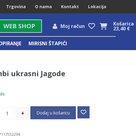
Trgovina
O nama
Kontakt
Lokacija
Košarica
WEB SHOP
Moj račun
23,40
€
OPIRANJE
MIRISNI ŠTAPIĆI
bi ukrasni Jagode
ihi
+
Dodaj u košaricu
7117552294