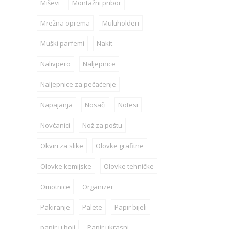
Miševi
Montažni pribor
Mrežna oprema
Multiholderi
Muški parfemi
Nakit
Nalivpero
Naljepnice
Naljepnice za pečaćenje
Napajanja
Nosači
Notesi
Novčanici
Nož za poštu
Okviri za slike
Olovke grafitne
Olovke kemijske
Olovke tehničke
Omotnice
Organizer
Pakiranje
Palete
Papir bijeli
papir u boji
Papir ukrasni