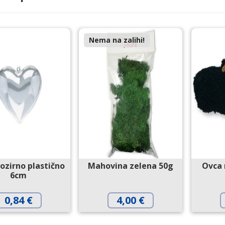
Nema na zalihi!
rozirno plastično
Mahovina zelena 50g
Ovca 
6cm
0,84
€
4,00
€