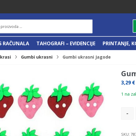
IS RAČUNALA
TAHOGRAFI – EVIDENCIJE
PRINTANJE, K
ukrasi
Gumbi ukrasni
Gumbi ukrasni Jagode
Gum
3,29
€
1 na zal
-
SKU:
78