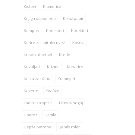
Kistovi
Klamerice
Knjiga uspomena
Kolaž papir
Kompas
Konektori
Korektori
Korice za spiralni uvez
Koševi
kreativni setovi
Krede
Krivuljari
Krizme
Kuharice
Kutija za užinu
Kutomjeri
Kuverte
Kvačice
Ladice za spise
Likovni odgoj
Linorez
Ljepila
Ljepila patrone
Ljepilo roler