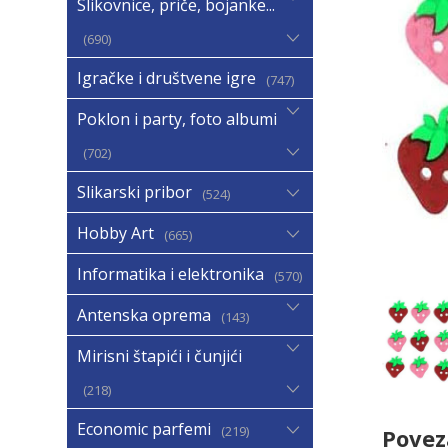
Slikovnice, priče, bojanke...
690
Igračke i društvene igre
747
Poklon i party, foto albumi
702
Slikarski pribor
524
Hobby Art
665
Informatika i elektronika
570
Antenska oprema
143
Mirisni štapići i čunjići
218
Economic parfemi
219
Povez