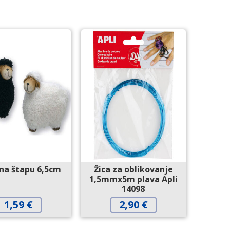
na štapu 6,5cm
Žica za oblikovanje
1,5mmx5m plava Apli
14098
1,59
€
2,90
€