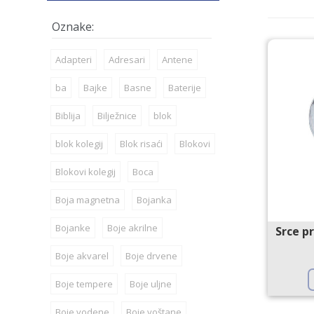
Adapteri
Adresari
Antene
ba
Bajke
Basne
Baterije
Biblija
Bilježnice
blok
blok kolegij
Blok risaći
Blokovi
Blokovi kolegij
Boca
Boja magnetna
Bojanka
Bojanke
Boje akrilne
Srce p
Boje akvarel
Boje drvene
Boje tempere
Boje uljne
Boje vodene
Boje voštane