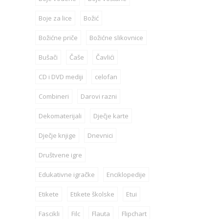
Boje za lice
Božić
Božićne priče
Božićne slikovnice
Bušači
Čaše
Čavlići
CD i DVD mediji
celofan
Combineri
Darovi razni
Dekomaterijali
Dječje karte
Dječje knjige
Dnevnici
Društvene igre
Edukativne igračke
Enciklopedije
Etikete
Etikete školske
Etui
Fascikli
Filc
Flauta
Flipchart