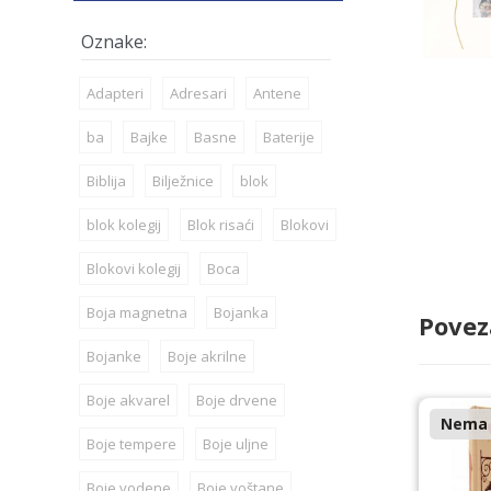
Adapteri
Adresari
Antene
ba
Bajke
Basne
Baterije
Biblija
Bilježnice
blok
blok kolegij
Blok risaći
Blokovi
Blokovi kolegij
Boca
Boja magnetna
Bojanka
Povez
Bojanke
Boje akrilne
Boje akvarel
Boje drvene
Nema n
Boje tempere
Boje uljne
Boje vodene
Boje voštane