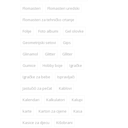
Flomasteri
Flomasteri uredski
Flomasteri za tehničko crtanje
Folije
Foto albumi
Gel olovke
Geometrijski setovi
Gips
Glinamol
Glitter
Glliter
Gumice
Hobby boje
Igračke
Igračke za bebe
Ispravljači
Jastučići za pečat
Kablovi
Kalendari
Kalkulatori
Kalupi
karte
Karton za cijene
Kasa
Kasice za djecu
Kišobrani