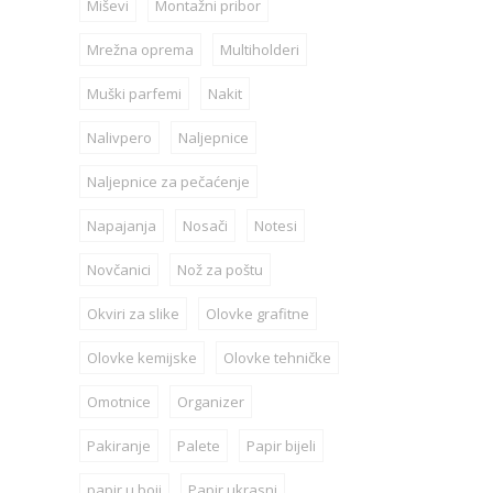
Miševi
Montažni pribor
Mrežna oprema
Multiholderi
Muški parfemi
Nakit
Nalivpero
Naljepnice
Naljepnice za pečaćenje
Napajanja
Nosači
Notesi
Novčanici
Nož za poštu
Okviri za slike
Olovke grafitne
Olovke kemijske
Olovke tehničke
Omotnice
Organizer
Pakiranje
Palete
Papir bijeli
papir u boji
Papir ukrasni