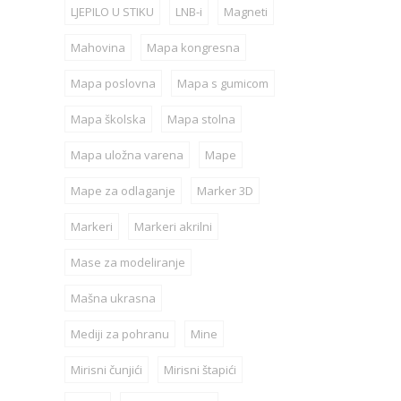
LJEPILO U STIKU
LNB-i
Magneti
Mahovina
Mapa kongresna
Mapa poslovna
Mapa s gumicom
Mapa školska
Mapa stolna
Mapa uložna varena
Mape
Mape za odlaganje
Marker 3D
Markeri
Markeri akrilni
Mase za modeliranje
Mašna ukrasna
Mediji za pohranu
Mine
Mirisni čunjići
Mirisni štapići