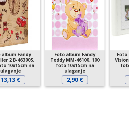
o album Fandy
Foto album Fandy
Foto
ller 2 B-46300S,
Teddy MM-46100, 100
Vision
oto 10x15cm na
foto 10x15cm na
fot
ulaganje
ulaganje
13,13
€
2,90
€