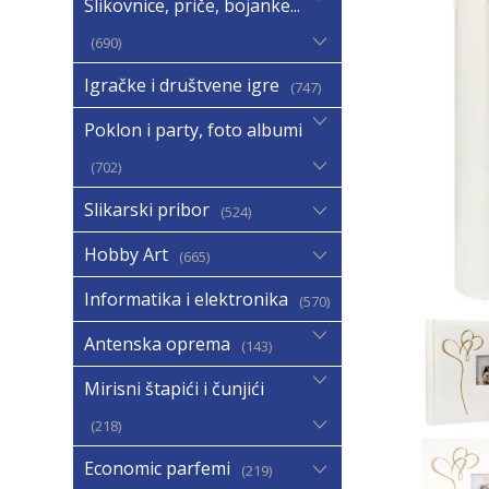
Slikovnice, priče, bojanke...
690
Igračke i društvene igre
747
Poklon i party, foto albumi
702
Slikarski pribor
524
Hobby Art
665
Informatika i elektronika
570
Antenska oprema
143
Mirisni štapići i čunjići
218
Economic parfemi
219