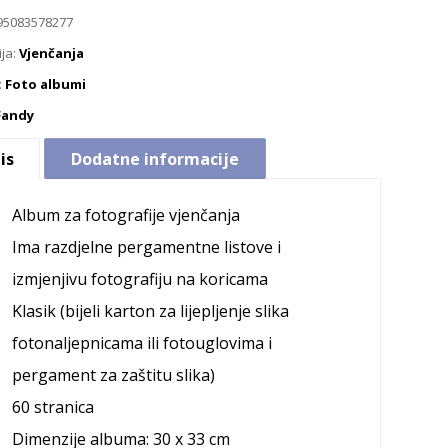
95083578277
ija:
Vjenčanja
:
Foto albumi
Fandy
is
Dodatne informacije
Album za fotografije vjenčanja
Ima razdjelne pergamentne listove i
izmjenjivu fotografiju na koricama
Klasik (bijeli karton za lijepljenje slika
fotonaljepnicama ili fotouglovima i
pergament za zaštitu slika)
60 stranica
Dimenzije albuma: 30 x 33 cm