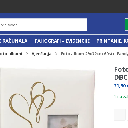
IS RAČUNALA
TAHOGRAFI – EVIDENCIJE
PRINTANJE, K
Foto albumi
Vjenčanja
Foto album 29x32cm 60str. Fandy
Fot
DBC
21,90
1 na zal
-