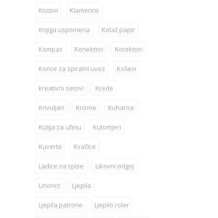
Kistovi
Klamerice
Knjiga uspomena
Kolaž papir
Kompas
Konektori
Korektori
Korice za spiralni uvez
Koševi
kreativni setovi
Krede
Krivuljari
Krizme
Kuharice
Kutija za užinu
Kutomjeri
Kuverte
Kvačice
Ladice za spise
Likovni odgoj
Linorez
Ljepila
Ljepila patrone
Ljepilo roler