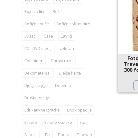
Boje za lice
Božić
Božićne priče
Božićne slikovnice
Bušači
Čaše
Čavlići
CD i DVD mediji
celofan
Fot
Combineri
Darovi razni
Trave
300 f
Dekomaterijali
Dječje karte
Dječje knjige
Dnevnici
Društvene igre
Edukativne igračke
Enciklopedije
Etikete
Etikete školske
Etui
Fascikli
Filc
Flauta
Flipchart