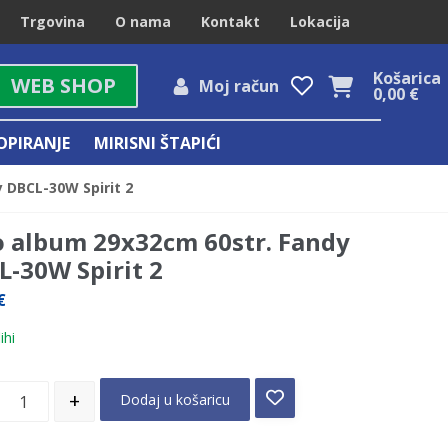
Trgovina
O nama
Kontakt
Lokacija
Košarica
WEB SHOP
Moj račun
0,00
€
OPIRANJE
MIRISNI ŠTAPIĆI
 DBCL-30W Spirit 2
o album 29x32cm 60str. Fandy
L-30W Spirit 2
€
ihi
+
Dodaj u košaricu