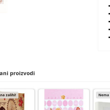
ani proizvodi
a zalihi!
Nema n