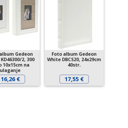
 album Gedeon
Foto album Gedeon
 KD46300/2, 300
White DBCS20, 24x29cm
o 10x15cm na
40str.
ulaganje
16,26
€
17,55
€