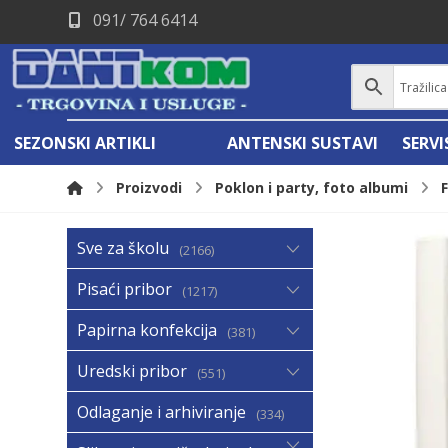
091/ 764 6414
SEZONSKI ARTIKLI
ANTENSKI SUSTAVI
SERV
Proizvodi
Poklon i party, foto albumi
Sve za školu
2166
Pisaći pribor
1217
Papirna konfekcija
381
Uredski pribor
551
Odlaganje i arhiviranje
334