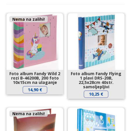
Nema na zalihi!
Foto album Fandy Wild 2
Foto album Fandy Flying
rozi B-46200B, 200 foto
1 plavi DRS-20B,
10x15cm na ulaganje
22,5x28cm 40str.
samoljepljivi
14,90
€
10,25
€
Nema na zalihi!