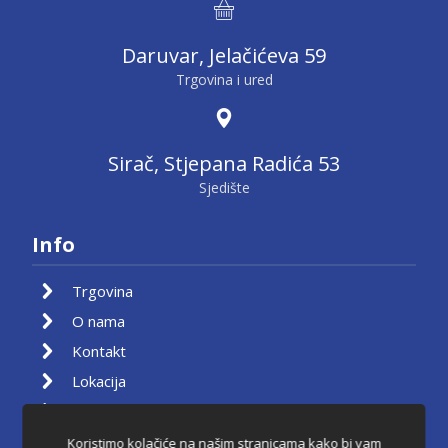
Daruvar, Jelačićeva 59
Trgovina i ured
Sirač, Stjepana Radića 53
Sjedište
Info
Trgovina
O nama
Kontakt
Lokacija
Moj račun
Košarica
Koristimo kolačiće na našim stranicama kako bi vam