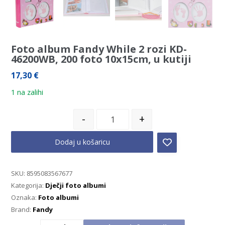
Foto album Fandy While 2 rozi KD-
46200WB, 200 foto 10x15cm, u kutiji
17,30
€
1 na zalihi
-
+
Dodaj u košaricu
SKU:
8595083567677
Kategorija:
Dječji foto albumi
Oznaka:
Foto albumi
Brand:
Fandy