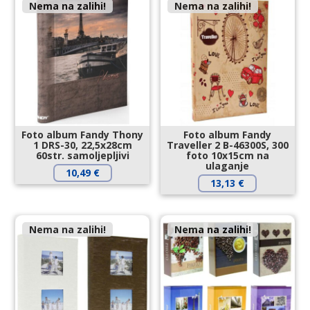
Nema na zalihi!
Nema na zalihi!
Foto album Fandy Thony
Foto album Fandy
1 DRS-30, 22,5x28cm
Traveller 2 B-46300S, 300
60str. samoljepljivi
foto 10x15cm na
ulaganje
10,49
€
13,13
€
Nema na zalihi!
Nema na zalihi!