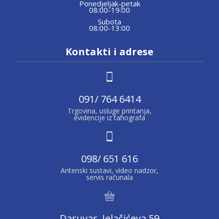
Ponedjeljak-petak
08:00-19:00
Subota
08:00-13:00
Kontakti i adrese
091/ 764 6414
Trgovina, usluge printanja,
evidencije iz tahografa
098/ 651 616
Antenski sustavi, video nadzor,
servis računala
Daruvar, Jelačićeva 59