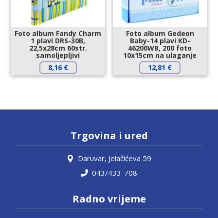
Foto album Fandy Charm
Foto album Gedeon
1 plavi DRS-30B,
Baby-14 plavi KD-
22,5x28cm 60str.
46200WB, 200 foto
samoljepljivi
10x15cm na ulaganje
8,16
€
12,81
€
Trgovina i ured
Daruvar, Jelačićeva 59
043/433-708
Radno vrijeme