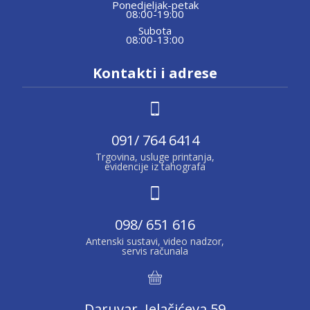
Ponedjeljak-petak
08:00-19:00
Subota
08:00-13:00
Kontakti i adrese
091/ 764 6414
Trgovina, usluge printanja,
evidencije iz tahografa
098/ 651 616
Antenski sustavi, video nadzor,
servis računala
Daruvar, Jelačićeva 59