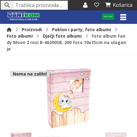
Košarica
WEB SHOP
Proizvodi
Poklon i party, foto albumi
Foto albumi
Dječji foto albumi
Foto album Fan
dy Moon 2 rozi B-46200SB, 200 foto 10x15cm na ulagan
je
Nema na zalihi!