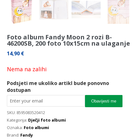
Foto album Fandy Moon 2 rozi B-
46200SB, 200 foto 10x15cm na ulaganje
14,90
€
Nema na zalihi
Podsjeti me ukoliko artikl bude ponovno
dostupan
Obavijesti me
SKU:
8595083520412
Kategorija:
Dječji foto albumi
Oznaka:
Foto albumi
Brand:
Fandy