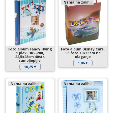
Nema na zalihi!
Foto album Fandy Flying
Foto album Disney Cars,
1 plavi DRS-20B,
96 foto 10x15cm na
22,5x28cm 40str.
ulaganje
samoljepljivi
1,06
€
10,25
€
Nema na zalihi!
Nema na zalihi!