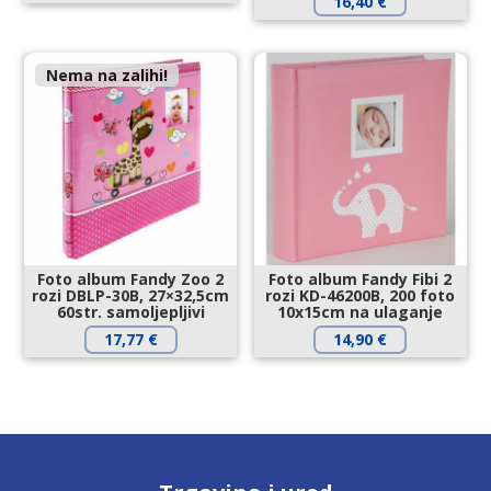
16,40
€
Nema na zalihi!
Foto album Fandy Zoo 2
Foto album Fandy Fibi 2
rozi DBLP-30B, 27×32,5cm
rozi KD-46200B, 200 foto
60str. samoljepljivi
10x15cm na ulaganje
17,77
€
14,90
€