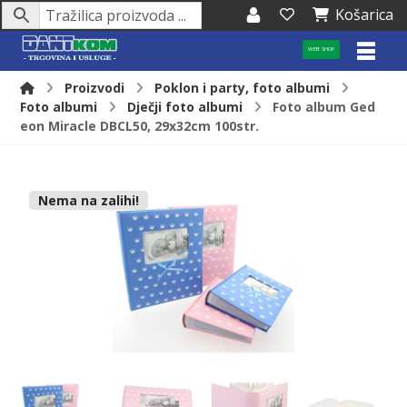
Košarica
WEB SHOP
Proizvodi
Poklon i party, foto albumi
Foto albumi
Dječji foto albumi
Foto album Ged
eon Miracle DBCL50, 29x32cm 100str.
Nema na zalihi!