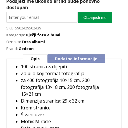
Podsjeti me ukoliko artikl bude ponovno
dostupan
Obavijesti me
SKU:
5902429502439
Kategorija:
Dječji foto albumi
Oznaka:
Foto albumi
Brand:
Gedeon
Opis
Dodatne informacije
100 stranica za lijepiti
Za bilo koji format fotografija
za 400 fotografija 10×15 cm, 200
fotografija 13×18 cm, 200 fotografija
15×21 cm
Dimenzije stranica: 29 x 32 cm
Krem stranice
Šivani uvez
Motiv: Miracle