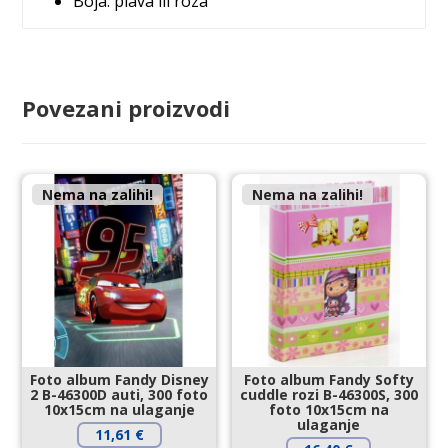
Boja: plava ili roza
Povezani proizvodi
Nema na zalihi!
Nema na zalihi!
Foto album Fandy Disney
Foto album Fandy Softy
2 B-46300D auti, 300 foto
cuddle rozi B-46300S, 300
10x15cm na ulaganje
foto 10x15cm na
ulaganje
11,61
€