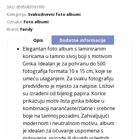
SKU:
8595083591993
Kategorija:
Svakodnevni foto albumi
Oznaka:
Foto albumi
Brand:
Fandy
Opis
Dodatne informacije
Elegantan foto album s laminiranim
koricama u tamno sivoj boji s motivom
Ginka. Idealan je za pohranu do 500
fotografija formata 10 x 15 cm, koje se
umeću ulaganjem. Za svaku fotografiju
predviđeno je mjesto za natpise. Listovi
su izrađeni od bijelog papira. Korice
prikazuju motiv lista ginka bilobe u
kombinaciji narančaste/zlatne i srebrne
boje na tamnoj pozadini. Zahvaljujući
modernom i neutralnom motivu, album
je idealan za očuvanje uspomena s
putovanja, prirode ili drugih vrijednih