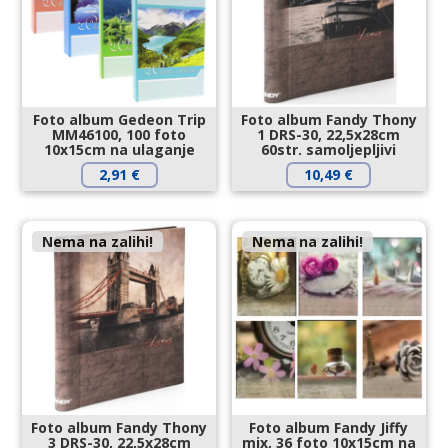
Foto album Gedeon Trip
Foto album Fandy Thony
MM46100, 100 foto
1 DRS-30, 22,5x28cm
10x15cm na ulaganje
60str. samoljepljivi
2,91
€
10,49
€
Nema na zalihi!
Nema na zalihi!
Foto album Fandy Thony
Foto album Fandy Jiffy
3 DRS-30, 22,5x28cm
mix, 36 foto 10x15cm na