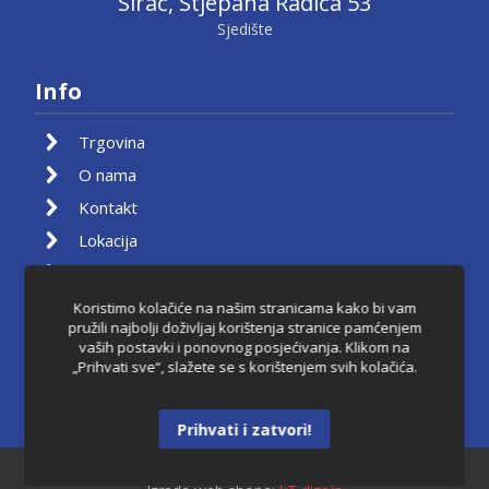
Sirač, Stjepana Radića 53
Sjedište
Info
Trgovina
O nama
Kontakt
Lokacija
Moj račun
Košarica
Koristimo kolačiće na našim stranicama kako bi vam
pružili najbolji doživljaj korištenja stranice pamćenjem
Pravila privatnosti
vaših postavki i ponovnog posjećivanja. Klikom na
„Prihvati sve“, slažete se s korištenjem svih kolačića.
Uvjeti korištenja
Raskid ugovora
Prihvati i zatvori!
Dantkom ©2021.