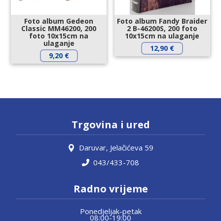
Foto album Gedeon
Foto album Fandy Braider
Classic MM46200, 200
2 B-46200S, 200 foto
foto 10x15cm na
10x15cm na ulaganje
ulaganje
12,90
€
9,20
€
Trgovina i ured
Daruvar, Jelačićeva 59
043/433-708
Radno vrijeme
Ponedjeljak-petak
08:00-19:00