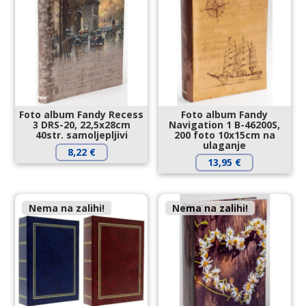
Foto album Fandy Recess
Foto album Fandy
3 DRS-20, 22,5x28cm
Navigation 1 B-46200S,
40str. samoljepljivi
200 foto 10x15cm na
ulaganje
8,22
€
13,95
€
Nema na zalihi!
Nema na zalihi!