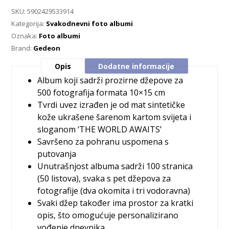
SKU:
5902429533914
Kategorija:
Svakodnevni foto albumi
Oznaka:
Foto albumi
Brand:
Gedeon
Opis
Dodatne informacije
Album koji sadrži prozirne džepove za
500 fotografija formata 10×15 cm
Tvrdi uvez izrađen je od mat sintetičke
kože ukrašene šarenom kartom svijeta i
sloganom ‘THE WORLD AWAITS’
Savršeno za pohranu uspomena s
putovanja
Unutrašnjost albuma sadrži 100 stranica
(50 listova), svaka s pet džepova za
fotografije (dva okomita i tri vodoravna)
Svaki džep također ima prostor za kratki
opis, što omogućuje personalizirano
vođenje dnevnika