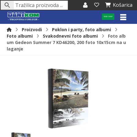
Košarica
WEB SHOP
Proizvodi
Poklon i party, foto albumi
Foto albumi
Svakodnevni foto albumi
Foto alb
um Gedeon Summer 7 KD46200, 200 foto 10x15cm na u
laganje