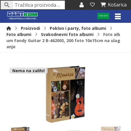
Košarica
WEB SHOP
Proizvodi
Poklon i party, foto albumi
Foto albumi
Svakodnevni foto albumi
Foto alb
um Fandy Guitar 2 B-46200S, 200 foto 10x15cm na ulag
anje
Nema na zalihi!