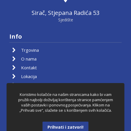
Sirač, Stjepana Radića 53
Sjedište
Info
Trgovina
O nama
Kontakt
Lokacija
Moj račun
Košarica
Koristimo kolačiće na našim stranicama kako bi vam
pružili najbolji doživljaj korištenja stranice pamćenjem
Pravila privatnosti
vaših postavki i ponovnog posjećivanja. Klikom na
„Prihvati sve“, slažete se s korištenjem svih kolačića.
Uvjeti korištenja
Raskid ugovora
Prihvati i zatvori!