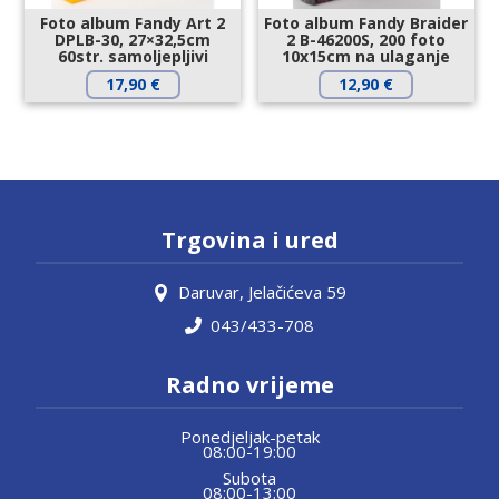
Foto album Fandy Art 2
Foto album Fandy Braider
DPLB-30, 27×32,5cm
2 B-46200S, 200 foto
60str. samoljepljivi
10x15cm na ulaganje
17,90
€
12,90
€
Trgovina i ured
Daruvar, Jelačićeva 59
043/433-708
Radno vrijeme
Ponedjeljak-petak
08:00-19:00
Subota
08:00-13:00