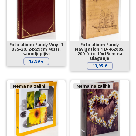
Foto album Fandy Vinyl 1
Foto album Fandy
BSS-20, 24x29cm 40str.
Navigation 1 B-46200S,
samoljepljivi
200 foto 10x15cm na
ulaganje
13,99
€
13,95
€
Nema na zalihi!
Nema na zalihi!