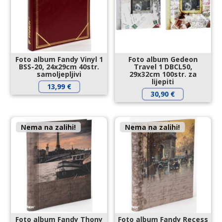
Foto album Fandy Vinyl 1
Foto album Gedeon
BSS-20, 24x29cm 40str.
Travel 1 DBCL50,
samoljepljivi
29x32cm 100str. za
lijepiti
13,99
€
30,90
€
Nema na zalihi!
Nema na zalihi!
Foto album Fandy Thony
Foto album Fandy Recess