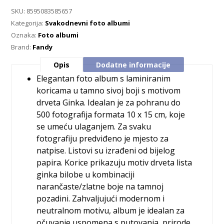
SKU:
8595083585657
Kategorija:
Svakodnevni foto albumi
Oznaka:
Foto albumi
Brand:
Fandy
Opis
Dodatne informacije
Elegantan foto album s laminiranim
koricama u tamno sivoj boji s motivom
drveta Ginka. Idealan je za pohranu do
500 fotografija formata 10 x 15 cm, koje
se umeću ulaganjem. Za svaku
fotografiju predviđeno je mjesto za
natpise. Listovi su izrađeni od bijelog
papira. Korice prikazuju motiv drveta lista
ginka bilobe u kombinaciji
narančaste/zlatne boje na tamnoj
pozadini. Zahvaljujući modernom i
neutralnom motivu, album je idealan za
očuvanje uspomena s putovanja, prirode