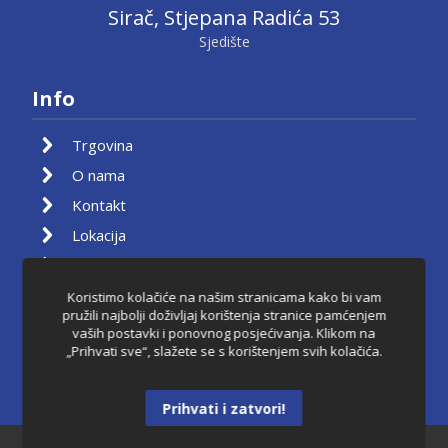
Sirač, Stjepana Radića 53
Sjedište
Info
Trgovina
O nama
Kontakt
Lokacija
Moj račun
Košarica
Koristimo kolačiće na našim stranicama kako bi vam
pružili najbolji doživljaj korištenja stranice pamćenjem
Pravila privatnosti
vaših postavki i ponovnog posjećivanja. Klikom na
„Prihvati sve“, slažete se s korištenjem svih kolačića.
Uvjeti korištenja
Raskid ugovora
Prihvati i zatvori!
Dantkom ©2021.