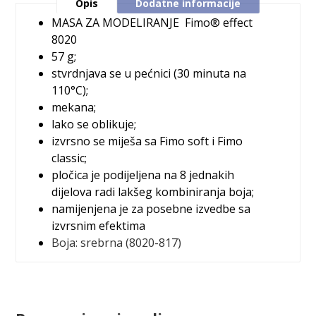
Opis
Dodatne informacije
MASA ZA MODELIRANJE
Fimo® effect
8020
57 g;
stvrdnjava se u pećnici (30 minuta na
110°C);
mekana;
lako se oblikuje;
izvrsno se miješa sa Fimo soft i Fimo
classic;
pločica je podijeljena na 8 jednakih
dijelova radi lakšeg kombiniranja boja;
namijenjena je za posebne izvedbe sa
izvrsnim efektima
Boja:
srebrna (8020-817)