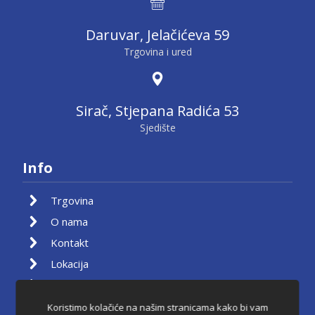
Daruvar, Jelačićeva 59
Trgovina i ured
Sirač, Stjepana Radića 53
Sjedište
Info
Trgovina
O nama
Kontakt
Lokacija
Moj račun
Košarica
Koristimo kolačiće na našim stranicama kako bi vam