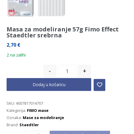
Masa za modeliranje 57g Fimo Effect
Staedtler srebrna
2,70
€
2 na zalihi
-
+
Dodaj u košaricu
SKU:
4007817014707
Kategorija:
FIMO mase
Oznaka:
Mase za modeliranje
Brand:
Staedtler