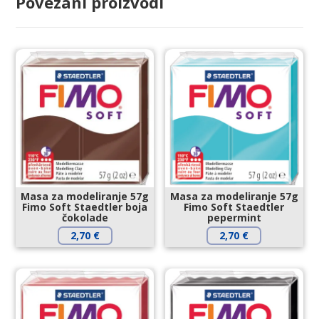
Povezani proizvodi
Masa za modeliranje 57g
Masa za modeliranje 57g
Fimo Soft Staedtler boja
Fimo Soft Staedtler
čokolade
pepermint
2,70
€
2,70
€