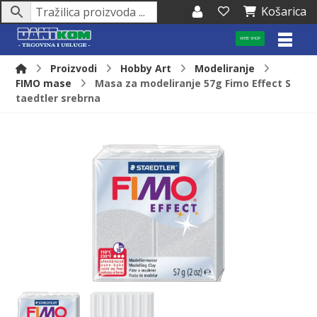
Košarica
WEB SHOP
Proizvodi
Hobby Art
Modeliranje
FIMO mase
Masa za modeliranje 57g Fimo Effect S
taedtler srebrna