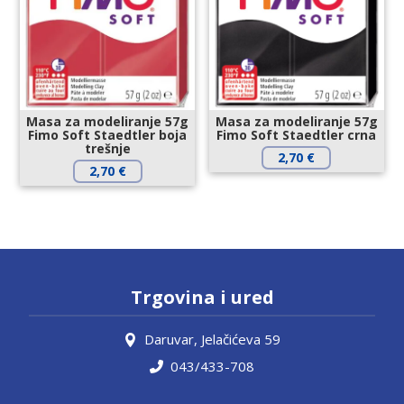
Masa za modeliranje 57g
Masa za modeliranje 57g
Fimo Soft Staedtler boja
Fimo Soft Staedtler crna
trešnje
2,70
€
2,70
€
Trgovina i ured
Daruvar, Jelačićeva 59
043/433-708