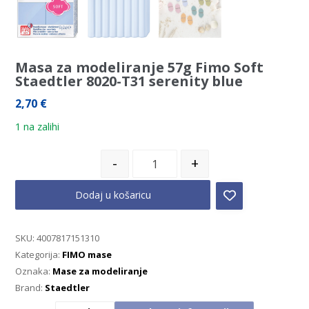
Masa za modeliranje 57g Fimo Soft
Staedtler 8020-T31 serenity blue
2,70
€
1 na zalihi
-
+
Dodaj u košaricu
SKU:
4007817151310
Kategorija:
FIMO mase
Oznaka:
Mase za modeliranje
Brand:
Staedtler