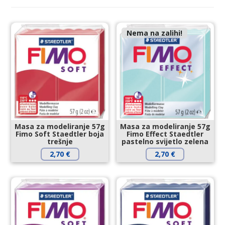
Nema na zalihi!
Masa za modeliranje 57g
Masa za modeliranje 57g
Fimo Soft Staedtler boja
Fimo Effect Staedtler
trešnje
pastelno svijetlo zelena
2,70
€
2,70
€