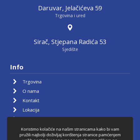
Daruvar, Jelačićeva 59
Trgovina i ured
Sirač, Stjepana Radića 53
Sjedište
Info
Trgovina
O nama
Kontakt
Lokacija
Moj račun
Košarica
Koristimo kolačiće na našim stranicama kako bi vam
pružili najbolji doživljaj korištenja stranice pamćenjem
Pravila privatnosti