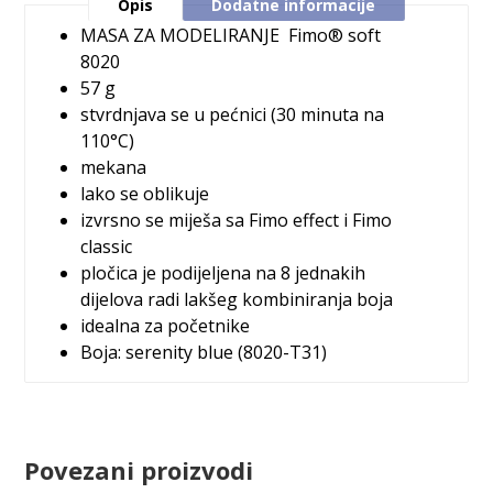
Opis
Dodatne informacije
MASA ZA MODELIRANJE
Fimo® soft
8020
57 g
stvrdnjava se u pećnici (30 minuta na
110°C)
mekana
lako se oblikuje
izvrsno se miješa sa Fimo effect i Fimo
classic
pločica je podijeljena na 8 jednakih
dijelova radi lakšeg kombiniranja boja
idealna za početnike
Boja: serenity blue (8020-T31)
Povezani proizvodi