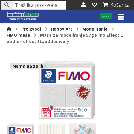
Košarica
WEB SHOP
Proizvodi
Hobby Art
Modeliranje
FIMO mase
Masa za modeliranje 57g Fimo Effect L
eather-effect Staedtler ivory
Nema na zalihi!