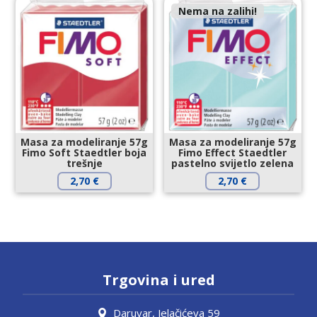
Nema na zalihi!
Masa za modeliranje 57g
Masa za modeliranje 57g
Fimo Soft Staedtler boja
Fimo Effect Staedtler
trešnje
pastelno svijetlo zelena
2,70
€
2,70
€
Trgovina i ured
Daruvar, Jelačićeva 59