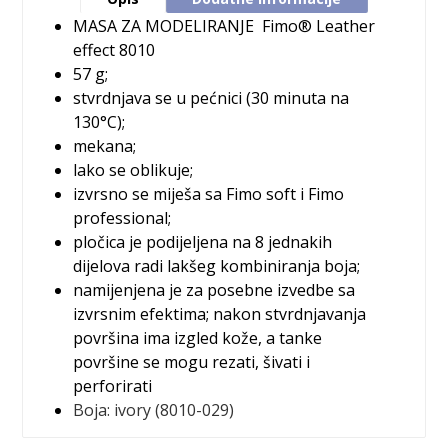
MASA ZA MODELIRANJE
Fimo® Leather
effect 8010
57 g;
stvrdnjava se u pećnici (30 minuta na
130°C);
mekana;
lako se oblikuje;
izvrsno se miješa sa Fimo soft i Fimo
professional;
pločica je podijeljena na 8 jednakih
dijelova radi lakšeg kombiniranja boja;
namijenjena je za posebne izvedbe sa
izvrsnim efektima; nakon stvrdnjavanja
površina ima izgled kože, a tanke
površine se mogu rezati, šivati i
perforirati
Boja:
ivory (8010-029)