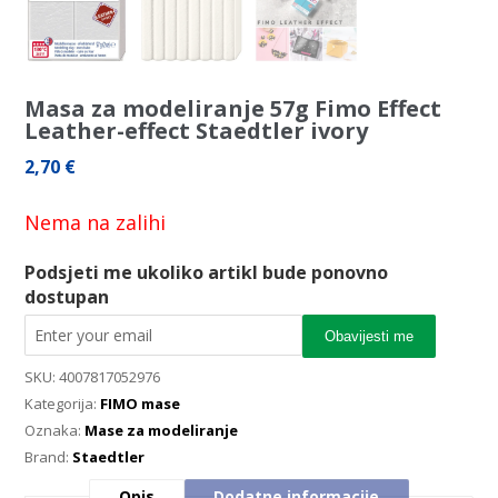
Masa za modeliranje 57g Fimo Effect
Leather-effect Staedtler ivory
2,70
€
Nema na zalihi
Podsjeti me ukoliko artikl bude ponovno
dostupan
Obavijesti me
SKU:
4007817052976
Kategorija:
FIMO mase
Oznaka:
Mase za modeliranje
Brand:
Staedtler
Opis
Dodatne informacije