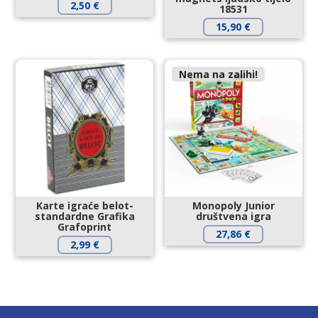
2,50
€
18531
15,90
€
Nema na zalihi!
Karte igraće belot-
Monopoly Junior
standardne Grafika
društvena igra
Grafoprint
27,86
€
2,99
€