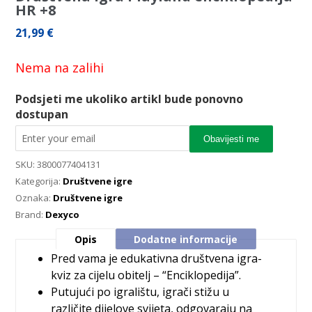
HR +8
21,99
€
Nema na zalihi
Podsjeti me ukoliko artikl bude ponovno
dostupan
Obavijesti me
SKU:
3800077404131
Kategorija:
Društvene igre
Oznaka:
Društvene igre
Brand:
Dexyco
Opis
Dodatne informacije
Pred vama je edukativna društvena igra-
kviz za cijelu obitelj – “Enciklopedija”.
Putujući po igralištu, igrači stižu u
različite dijelove svijeta, odgovaraju na