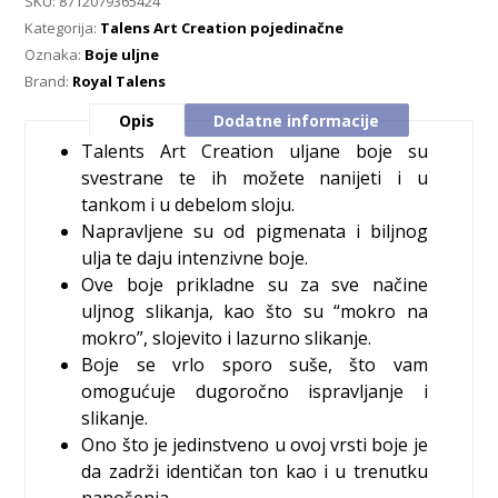
SKU:
8712079365424
Kategorija:
Talens Art Creation pojedinačne
Oznaka:
Boje uljne
Brand:
Royal Talens
Opis
Dodatne informacije
Talents Art Creation uljane boje su
svestrane te ih možete nanijeti i u
tankom i u debelom sloju.
Napravljene su od pigmenata i biljnog
ulja te daju intenzivne boje.
Ove boje prikladne su za sve načine
uljnog slikanja, kao što su “mokro na
mokro”, slojevito i lazurno slikanje.
Boje se vrlo sporo suše, što vam
omogućuje dugoročno ispravljanje i
slikanje.
Ono što je jedinstveno u ovoj vrsti boje je
da zadrži identičan ton kao i u trenutku
nanošenja.