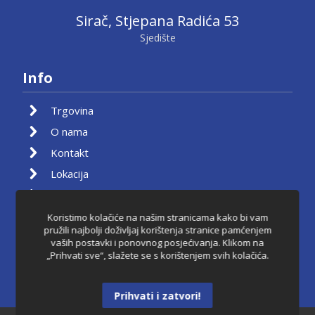
Sirač, Stjepana Radića 53
Sjedište
Info
Trgovina
O nama
Kontakt
Lokacija
Moj račun
Košarica
Koristimo kolačiće na našim stranicama kako bi vam
pružili najbolji doživljaj korištenja stranice pamćenjem
Pravila privatnosti
vaših postavki i ponovnog posjećivanja. Klikom na
„Prihvati sve“, slažete se s korištenjem svih kolačića.
Uvjeti korištenja
Raskid ugovora
Prihvati i zatvori!