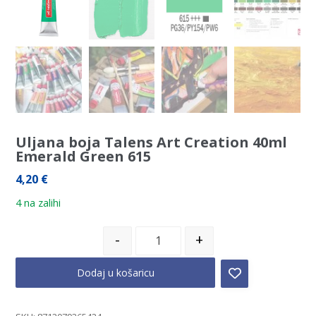
Uljana boja Talens Art Creation 40ml
Emerald Green 615
4,20
€
4 na zalihi
-
+
Dodaj u košaricu