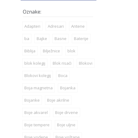
Adapteri
Adresari
Antene
ba
Bajke
Basne
Baterije
Biblija
Bilježnice
blok
blok kolegij
Blok risaći
Blokovi
Blokovi kolegij
Boca
Boja magnetna
Bojanka
Bojanke
Boje akrilne
Boje akvarel
Boje drvene
Boje tempere
Boje uljne
Boje vodene
Boje voštane