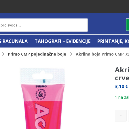
IS RAČUNALA
TAHOGRAFI – EVIDENCIJE
PRINTANJE, K
Primo CMP pojedinačne boje
Akrilna boja Primo CMP 7
Akr
crv
3,10
€
1 na zal
-