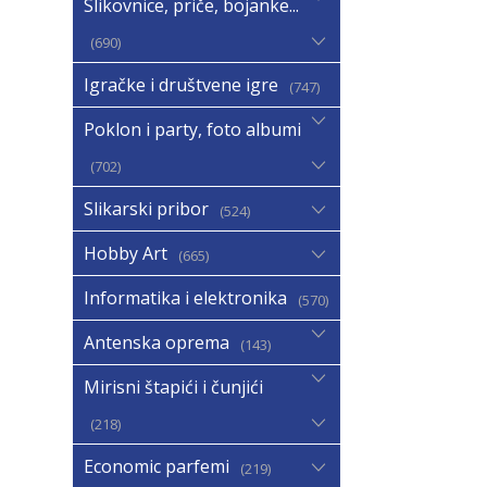
Slikovnice, priče, bojanke...
690
Igračke i društvene igre
747
Poklon i party, foto albumi
702
Slikarski pribor
524
Hobby Art
665
Informatika i elektronika
570
Antenska oprema
143
Mirisni štapići i čunjići
218
Economic parfemi
219