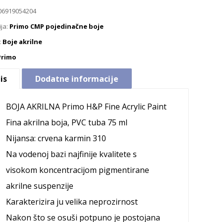
06919054204
ija:
Primo CMP pojedinačne boje
:
Boje akrilne
Primo
is
Dodatne informacije
BOJA AKRILNA
Primo H&P Fine Acrylic Paint
Fina akrilna boja, PVC tuba 75 ml
Nijansa: crvena karmin 310
Na vodenoj bazi najfinije kvalitete s
visokom koncentracijom pigmentirane
akrilne suspenzije
Karakterizira ju velika neprozirnost
Nakon što se osuši potpuno je postojana