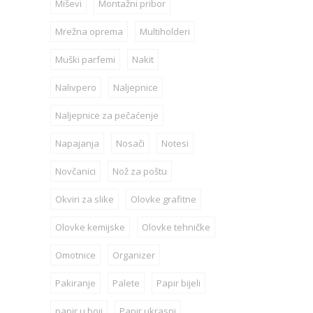
Miševi
Montažni pribor
Mrežna oprema
Multiholderi
Muški parfemi
Nakit
Nalivpero
Naljepnice
Naljepnice za pečaćenje
Napajanja
Nosači
Notesi
Novčanici
Nož za poštu
Okviri za slike
Olovke grafitne
Olovke kemijske
Olovke tehničke
Omotnice
Organizer
Pakiranje
Palete
Papir bijeli
papir u boji
Papir ukrasni