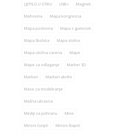
LJEPILO U STIKU
LNB-i
Magneti
Mahovina
Mapa kongresna
Mapa poslovna
Mapa s gumicom
Mapa školska
Mapa stolna
Mapa uložna varena
Mape
Mape za odlaganje
Marker 3D
Markeri
Markeri akrilni
Mase za modeliranje
Mašna ukrasna
Mediji za pohranu
Mine
Mirisni čunjići
Mirisni štapići