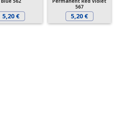
Blue 562
Permanent Red Violet
567
5,20
€
5,20
€