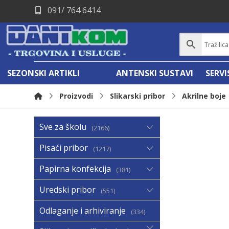
091/ 764 6414
SEZONSKI ARTIKLI
ANTENSKI SUSTAVI
SERV
Proizvodi
Slikarski pribor
Akrilne boje
Sve za školu
2166
Pisaći pribor
1217
Papirna konfekcija
381
Uredski pribor
551
Odlaganje i arhiviranje
334