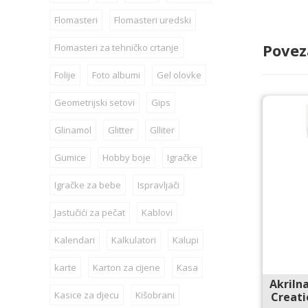
Flomasteri
Flomasteri uredski
Povez
Flomasteri za tehničko crtanje
Folije
Foto albumi
Gel olovke
Geometrijski setovi
Gips
Glinamol
Glitter
Glliter
Gumice
Hobby boje
Igračke
Igračke za bebe
Ispravljači
Jastučići za pečat
Kablovi
Kalendari
Kalkulatori
Kalupi
karte
Karton za cijene
Kasa
Akriln
Kasice za djecu
Kišobrani
Creati