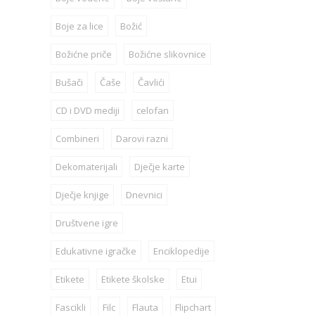
Boje za lice
Božić
Božićne priče
Božićne slikovnice
Bušači
Čaše
Čavlići
CD i DVD mediji
celofan
Combineri
Darovi razni
Dekomaterijali
Dječje karte
Dječje knjige
Dnevnici
Društvene igre
Edukativne igračke
Enciklopedije
Etikete
Etikete školske
Etui
Fascikli
Filc
Flauta
Flipchart