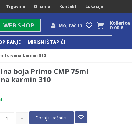
Trgovina
O nama
Kontakt
Lokacija
Košarica
WEB SHOP
Moj račun
0,00
€
OPIRANJE
MIRISNI ŠTAPIĆI
5ml crvena karmin 310
ilna boja Primo CMP 75ml
ena karmin 310
ihi
+
Dodaj u košaricu