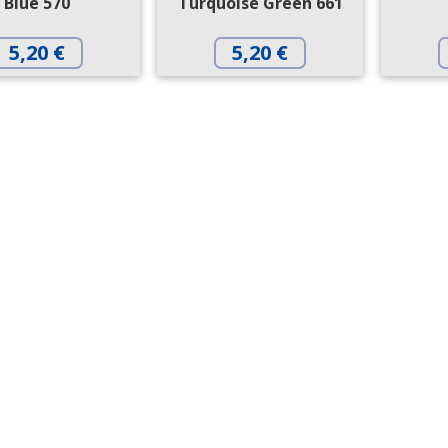
Blue 570
Turquoise Green 661
5,20
€
5,20
€