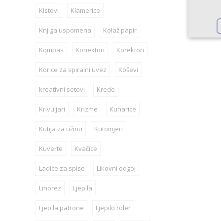
Kistovi
Klamerice
Knjiga uspomena
Kolaž papir
Kompas
Konektori
Korektori
Korice za spiralni uvez
Koševi
kreativni setovi
Krede
Krivuljari
Krizme
Kuharice
Kutija za užinu
Kutomjeri
Kuverte
Kvačice
Ladice za spise
Likovni odgoj
Linorez
Ljepila
Ljepila patrone
Ljepilo roler