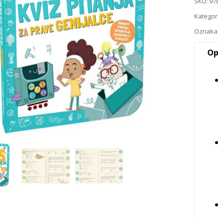
SKU:
97
Kategor
Oznaka
Op