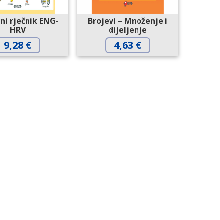
vni rječnik ENG-
Brojevi – Množenje i
HRV
dijeljenje
9,28
€
4,63
€