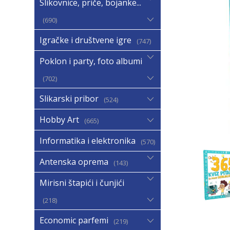
Slikovnice, priče, bojanke...
690
Igračke i društvene igre
747
Poklon i party, foto albumi
702
Slikarski pribor
524
Hobby Art
665
Informatika i elektronika
570
Antenska oprema
143
Mirisni štapići i čunjići
218
Economic parfemi
219