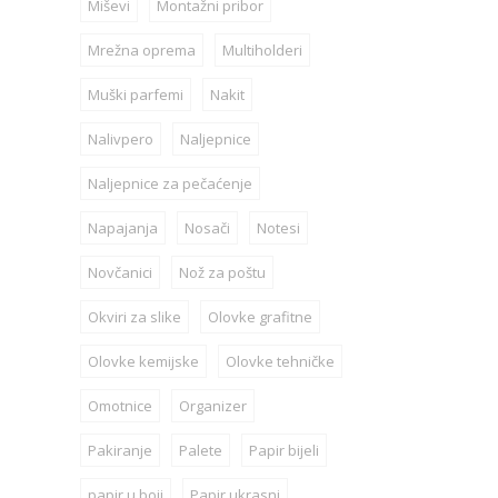
Miševi
Montažni pribor
Mrežna oprema
Multiholderi
Muški parfemi
Nakit
Nalivpero
Naljepnice
Naljepnice za pečaćenje
Napajanja
Nosači
Notesi
Novčanici
Nož za poštu
Okviri za slike
Olovke grafitne
Olovke kemijske
Olovke tehničke
Omotnice
Organizer
Pakiranje
Palete
Papir bijeli
papir u boji
Papir ukrasni