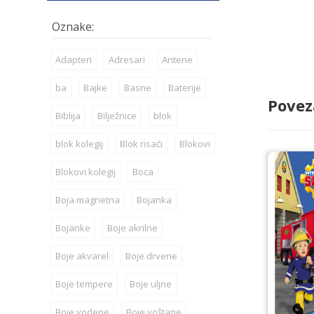
Adapteri
Adresari
Antene
ba
Bajke
Basne
Baterije
Povez
Biblija
Bilježnice
blok
blok kolegij
Blok risaći
Blokovi
Blokovi kolegij
Boca
Boja magnetna
Bojanka
Bojanke
Boje akrilne
Boje akvarel
Boje drvene
Boje tempere
Boje uljne
Boje vodene
Boje voštane