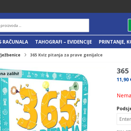
IS RAČUNALA
TAHOGRAFI – EVIDENCIJE
PRINTANJE, K
Vježbenice
365 Kviz pitanja za prave genijalce
365 
a zalihi!
11,90
Nema 
Podsj