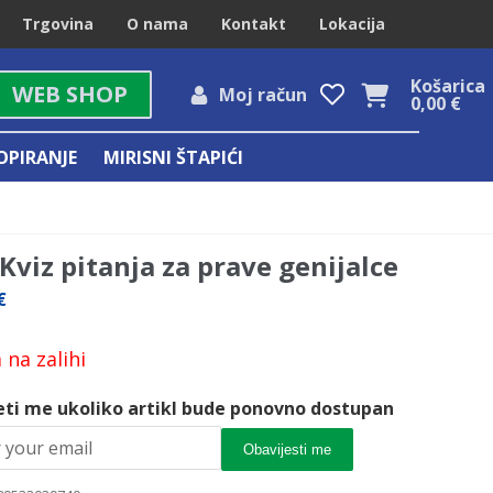
Trgovina
O nama
Kontakt
Lokacija
Košarica
WEB SHOP
Moj račun
0,00
€
OPIRANJE
MIRISNI ŠTAPIĆI
Kviz pitanja za prave genijalce
€
na zalihi
eti me ukoliko artikl bude ponovno dostupan
Obavijesti me