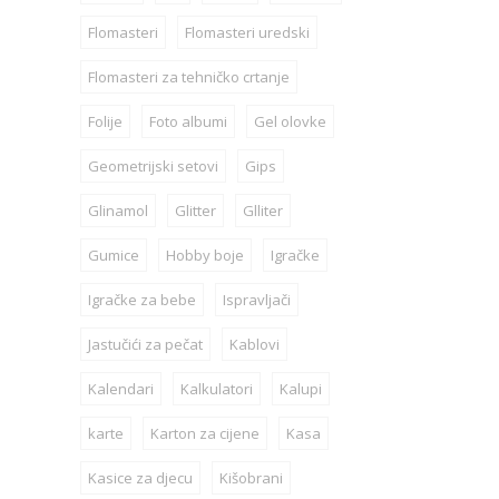
Flomasteri
Flomasteri uredski
Flomasteri za tehničko crtanje
Folije
Foto albumi
Gel olovke
Geometrijski setovi
Gips
Glinamol
Glitter
Glliter
Gumice
Hobby boje
Igračke
Igračke za bebe
Ispravljači
Jastučići za pečat
Kablovi
Kalendari
Kalkulatori
Kalupi
karte
Karton za cijene
Kasa
Kasice za djecu
Kišobrani