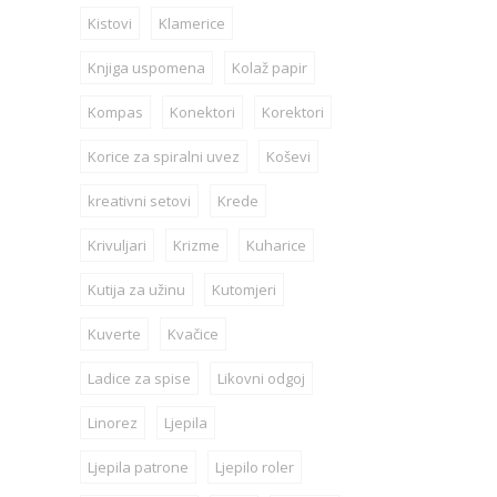
Kistovi
Klamerice
Knjiga uspomena
Kolaž papir
Kompas
Konektori
Korektori
Korice za spiralni uvez
Koševi
kreativni setovi
Krede
Krivuljari
Krizme
Kuharice
Kutija za užinu
Kutomjeri
Kuverte
Kvačice
Ladice za spise
Likovni odgoj
Linorez
Ljepila
Ljepila patrone
Ljepilo roler