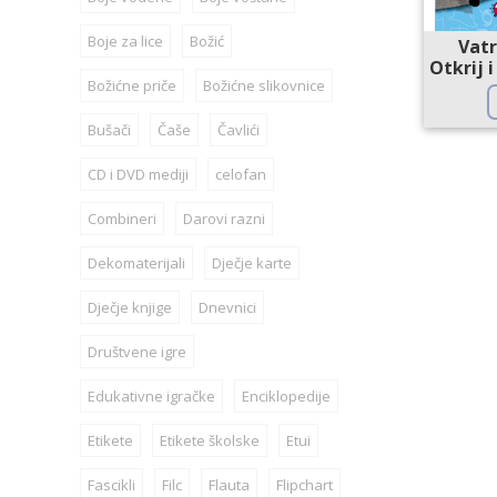
Boje za lice
Božić
Vat
Otkrij 
Božićne priče
Božićne slikovnice
Bušači
Čaše
Čavlići
CD i DVD mediji
celofan
Combineri
Darovi razni
Dekomaterijali
Dječje karte
Dječje knjige
Dnevnici
Društvene igre
Edukativne igračke
Enciklopedije
Etikete
Etikete školske
Etui
Fascikli
Filc
Flauta
Flipchart