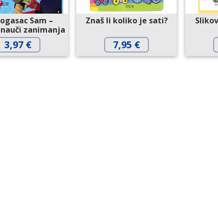
rogasac Sam –
Znaš li koliko je sati?
Sliko
i nauči zanimanja
3,97
€
7,95
€