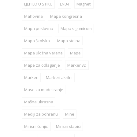
LJEPILO U STIKU
LNB-i
Magneti
Mahovina
Mapa kongresna
Mapa poslovna
Mapa s gumicom
Mapa školska
Mapa stolna
Mapa uložna varena
Mape
Mape za odlaganje
Marker 3D
Markeri
Markeri akrilni
Mase za modeliranje
Mašna ukrasna
Mediji za pohranu
Mine
Mirisni čunjići
Mirisni štapići