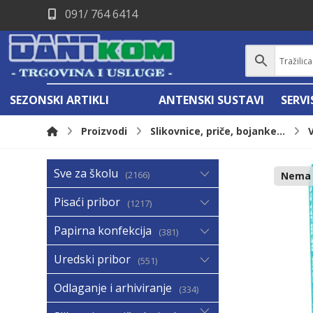
091/ 764 6414
SEZONSKI ARTIKLI
ANTENSKI SUSTAVI
SERV
Proizvodi
Slikovnice, priče, bojanke...
Sve za školu
2166
Nema n
Pisaći pribor
1217
Papirna konfekcija
381
Uredski pribor
551
Odlaganje i arhiviranje
334