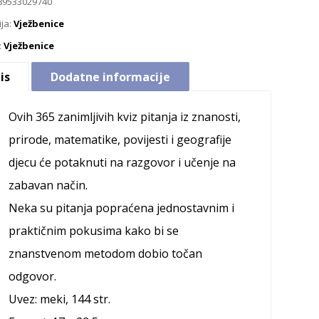
89533029740
ija:
Vježbenice
:
Vježbenice
is
Dodatne informacije
Ovih 365 zanimljivih kviz pitanja iz znanosti,
prirode, matematike, povijesti i geografije
djecu će potaknuti na razgovor i učenje na
zabavan način.
Neka su pitanja popraćena jednostavnim i
praktičnim pokusima kako bi se
znanstvenom metodom dobio točan
odgovor.
Uvez: meki, 144 str.