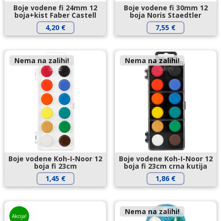
Boje vodene fi 24mm 12
Boje vodene fi 30mm 12
boja+kist Faber Castell
boja Noris Staedtler
4,20
€
7,55
€
Nema na zalihi!
Nema na zalihi!
Boje vodene Koh-I-Noor 12
Boje vodene Koh-I-Noor 12
boja fi 23cm
boja fi 23cm crna kutija
1,45
€
1,86
€
Nema na zalihi!
Akcija!