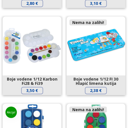
2,80
€
3,10
€
Nema na zalihi!
Boje vodene 1/12 Karbon
Boje vodene 1/12 FI 30
Fi28 & Fi39
Hlapić limena kutija
3,50
€
2,38
€
Nema na zalihi!
Akcija!