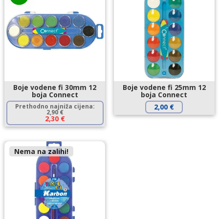
Boje vodene fi 30mm 12
Boje vodene fi 25mm 12
boja Connect
boja Connect
Prethodno najniža cijena:
2,00
€
2,90
€
2,30
€
Nema na zalihi!