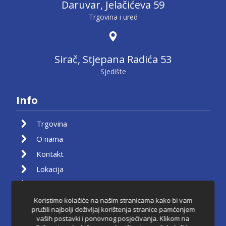
Daruvar, Jelačićeva 59
Trgovina i ured
Sirač, Stjepana Radića 53
Sjedište
Info
Trgovina
O nama
Kontakt
Lokacija
Moj račun
Košarica
Koristimo kolačiće na našim stranicama kako bi vam
pružili najbolji doživljaj korištenja stranice pamćenjem
Pravila privatnosti
vaših postavki i ponovnog posjećivanja. Klikom na