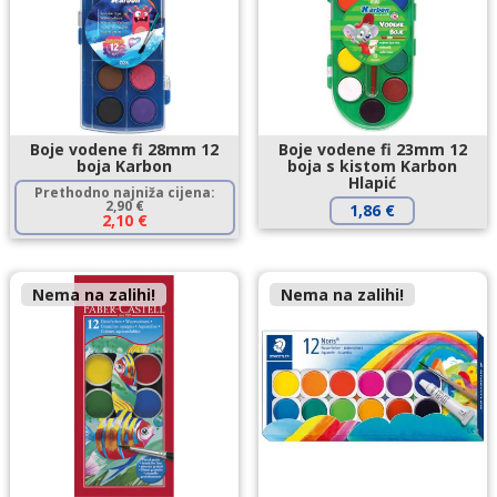
Boje vodene fi 28mm 12
Boje vodene fi 23mm 12
boja Karbon
boja s kistom Karbon
Hlapić
Prethodno najniža cijena:
2,90
€
1,86
€
2,10
€
Nema na zalihi!
Nema na zalihi!