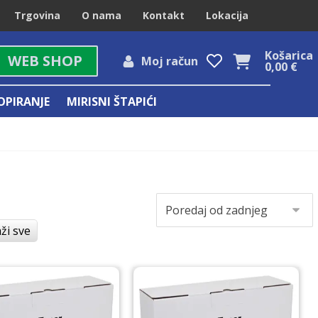
Trgovina
O nama
Kontakt
Lokacija
Košarica
WEB SHOP
Moj račun
0,00
€
OPIRANJE
MIRISNI ŠTAPIĆI
ži sve