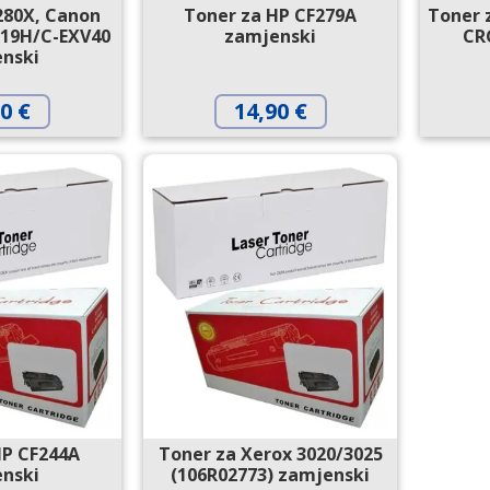
280X, Canon
Toner za HP CF279A
Toner 
19H/C-EXV40
zamjenski
CR
nski
90
€
14,90
€
HP CF244A
Toner za Xerox 3020/3025
nski
(106R02773) zamjenski