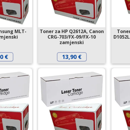
msung MLT-
Toner za HP Q2612A, Canon
Tone
mjenski
CRG-703/FX-09/FX-10
D1052L
zamjenski
90
€
13,90
€