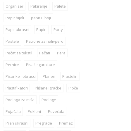
Organizer
Pakiranje
Palete
Papir bijeli
papir u boji
Papir ukrasni
Papiri
Party
Pastele
Patrone za nalivpero
Pečat za tekstil
Pečati
Pera
Pernice
Pisaće garniture
Pisanke i obrasci
Planeri
Plastelin
Plastifikatori
Plišane igračke
Ploče
Podloga za miša
Podloge
Pojačala
Pokloni
Povećala
Prah ukrasni
Pregrade
Premaz