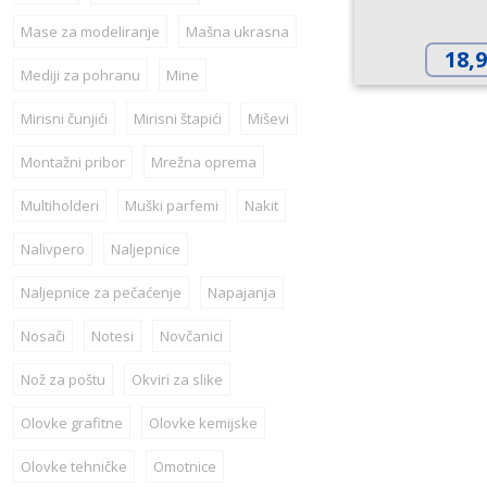
Mase za modeliranje
Mašna ukrasna
18,
Mediji za pohranu
Mine
Mirisni čunjići
Mirisni štapići
Miševi
Montažni pribor
Mrežna oprema
Multiholderi
Muški parfemi
Nakit
Nalivpero
Naljepnice
Naljepnice za pečaćenje
Napajanja
Nosači
Notesi
Novčanici
Nož za poštu
Okviri za slike
Olovke grafitne
Olovke kemijske
Olovke tehničke
Omotnice