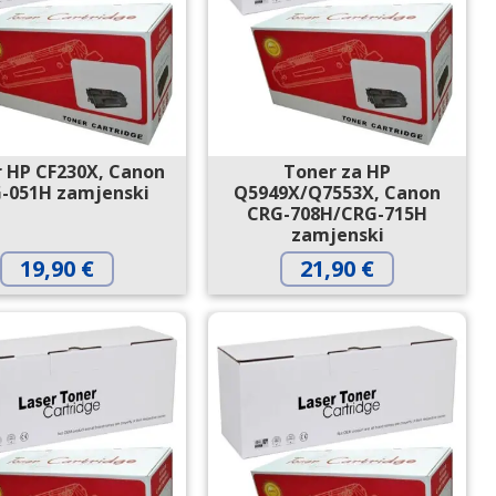
 HP CF230X, Canon
Toner za HP
-051H zamjenski
Q5949X/Q7553X, Canon
CRG-708H/CRG-715H
zamjenski
19,90
€
21,90
€