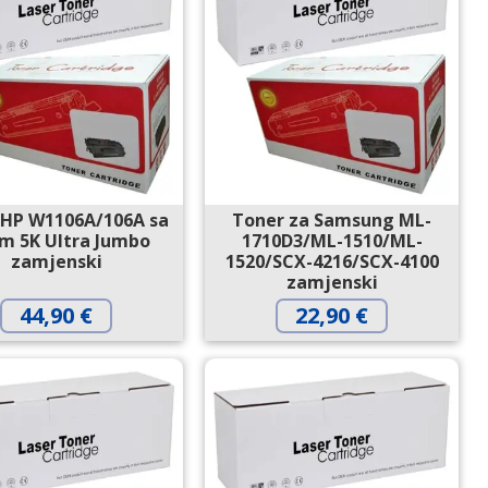
 HP W1106A/106A sa
Toner za Samsung ML-
om 5K Ultra Jumbo
1710D3/ML-1510/ML-
zamjenski
1520/SCX-4216/SCX-4100
zamjenski
44,90
€
22,90
€