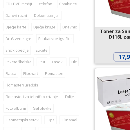
CD i DVD mediji
celofan
Combineri
Darovi razni
Dekomaterijali
Dječje karte
Dječje knjige
Dnevnici
Toner za Sa
D116L za
Društvene igre
Edukativne igračke
Enciklopedije
Etikete
17,
Etikete školske
Etui
Fascikli
Filc
Flauta
Flipchart
Flomasteri
Flomasteri uredski
Flomasteri za tehničko crtanje
Folije
Foto albumi
Gel olovke
Geometrijski setovi
Gips
Glinamol