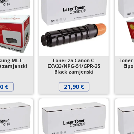
sung MLT-
Toner za Canon C-
Toner
 zamjenski
EXV33/NPG-51/GPR-35
čip
Black zamjenski
50
€
21,90
€