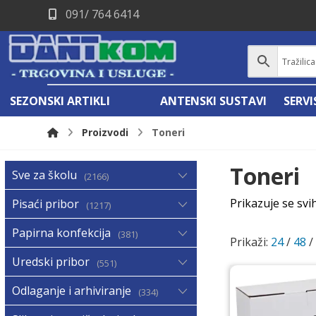
091/ 764 6414
SEZONSKI ARTIKLI
ANTENSKI SUSTAVI
SERV
Proizvodi
Toneri
Toneri
Sve za školu
2166
Prikazuje se svi
Pisaći pribor
1217
Papirna konfekcija
381
Prikaži:
24
/
48
Uredski pribor
551
Odlaganje i arhiviranje
334