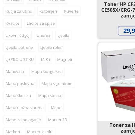
Toner HP CF
CE505X/CRG-7
Kutija za užinu
Kutomjeri
Kuverte
zamje
Kvačice
Ladice za spise
29,
Likovni odgoj
Linorez
Ljepila
Ljepila patrone
Ljepilo roler
LJEPILO U STIKU
LNB-i
Magneti
Mahovina
Mapa kongresna
Mapa poslovna
Mapa s gumicom
Mapa školska
Mapa stolna
Mapa uložna varena
Mape
Mape za odlaganje
Marker 3D
Toner za 
zamje
Markeri
Markeri akrilni