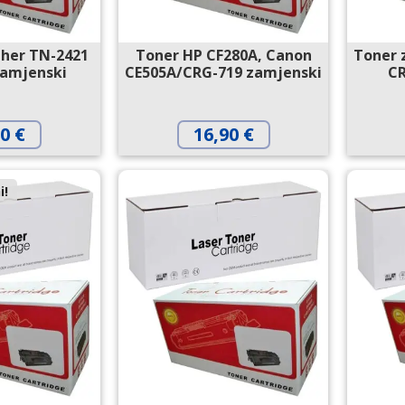
ther TN-2421
Toner HP CF280A, Canon
Toner 
zamjenski
CE505A/CRG-719 zamjenski
CR
90
€
16,90
€
i!