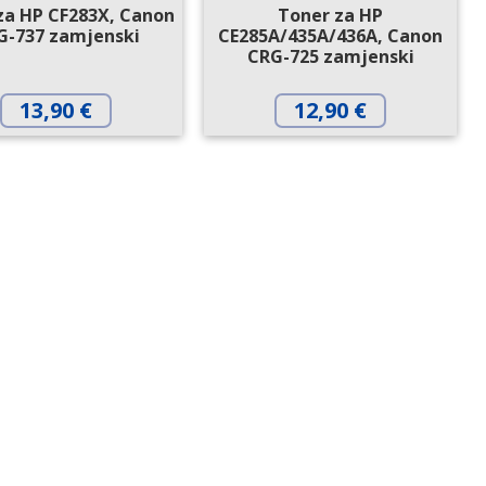
za HP CF283X, Canon
Toner za HP
G-737 zamjenski
CE285A/435A/436A, Canon
CRG-725 zamjenski
13,90
€
12,90
€