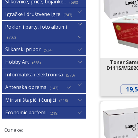
Slikovnice, priče, bojanke...
690
Igračke i društvene igre
747
Poklon i party, foto albumi
702
Slikarski pribor
524
Hobby Art
Toner Sam
665
D111S/M2020
Informatika i elektronika
570
Antenska oprema
143
19,
Mirisni štapići i čunjići
218
Economic parfemi
219