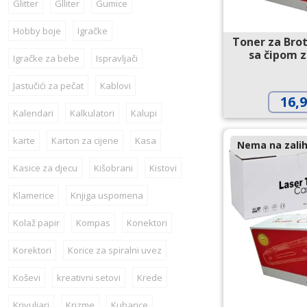
Glitter
Glliter
Gumice
Hobby boje
Igračke
Toner za Bro
sa čipom 
Igračke za bebe
Ispravljači
Jastučići za pečat
Kablovi
16,
Kalendari
Kalkulatori
Kalupi
karte
Karton za cijene
Kasa
Nema na zalih
Kasice za djecu
Kišobrani
Kistovi
Klamerice
Knjiga uspomena
Kolaž papir
Kompas
Konektori
Korektori
Korice za spiralni uvez
Koševi
kreativni setovi
Krede
Krivuljari
Krizme
Kuharice