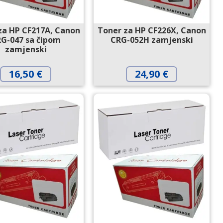
za HP CF217A, Canon
Toner za HP CF226X, Canon
G-047 sa čipom
CRG-052H zamjenski
zamjenski
16,50
€
24,90
€