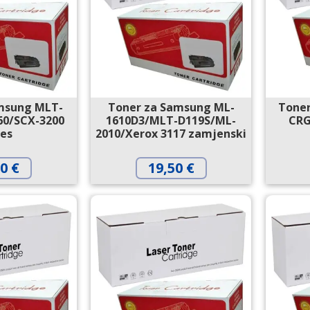
msung MLT-
Toner za Samsung ML-
Toner
60/SCX-3200
1610D3/MLT-D119S/ML-
CRG
ies
2010/Xerox 3117 zamjenski
90
€
19,50
€