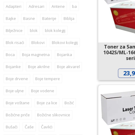
Adapteri
Adresari
Antene
ba
Bajke
Basne
Baterije
Biblija
Bilježnice
blok
blok kolegij
Blok risaći
Blokovi
Blokovi kolegij
Toner za Sa
1042S/ML-16
Boca
Boja magnetna
Bojanka
ser
Bojanke
Boje akrilne
Boje akvarel
23,
Boje drvene
Boje tempere
Boje uljne
Boje vodene
Boje voštane
Boje za lice
Božić
Božićne priče
Božićne slikovnice
Bušači
Čaše
Čavlići