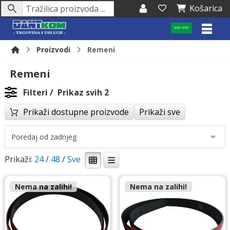
Košarica
WEB SHOP
Proizvodi
Remeni
Remeni
Filteri
Prikaz svih 2
Prikaži dostupne proizvode
Prikaži sve
Prikaži:
24
/
48
/
Nema na zalihi!
Nema na zalihi!