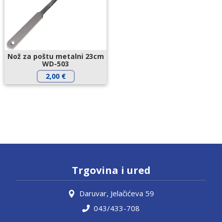
Nož za poštu metalni 23cm
WD-503
2,00
€
Trgovina i ured
Daruvar, Jelačićeva 59
043/433-708