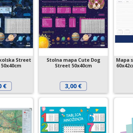
kolska Street
Stolna mapa Cute Dog
Mapa s
 50x40cm
Street 50x40cm
60x42c
0
€
3,00
€