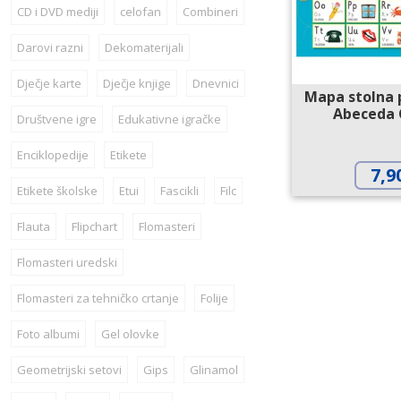
CD i DVD mediji
celofan
Combineri
Darovi razni
Dekomaterijali
Dječje karte
Dječje knjige
Dnevnici
Mapa stolna 
Abeceda 
Društvene igre
Edukativne igračke
Enciklopedije
Etikete
7,9
Etikete školske
Etui
Fascikli
Filc
Flauta
Flipchart
Flomasteri
Flomasteri uredski
Flomasteri za tehničko crtanje
Folije
Foto albumi
Gel olovke
Geometrijski setovi
Gips
Glinamol