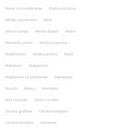
Mase za modeliranje
Mašna ukrasna
Mediji za pohranu
Mine
Mirisni čunjići
Mirisni štapići
Miševi
Montažni pribor
Mrežna oprema
Multiholderi
Muški parfemi
Nakit
Nalivpero
Naljepnice
Naljepnice za pečaćenje
Napajanja
Nosači
Notesi
Novčanici
Nož za poštu
Okviri za slike
Olovke grafitne
Olovke kemijske
Olovke tehničke
Omotnice