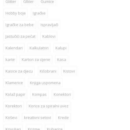
Glitter
Glliter
Gumice
Hobby boje
Igračke
Igračke za bebe
Ispravljači
Jastučići za pečat
Kablovi
Kalendari
Kalkulatori
Kalupi
karte
Karton za cijene
Kasa
Kasice za djecu
Kišobrani
Kistovi
Klamerice
Knjiga uspomena
Kolaž papir
Kompas
Konektori
Korektori
Korice za spiralni uvez
Koševi
kreativni setovi
Krede
Krivuljari
Krizme
Kuharice