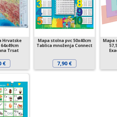
a Hrvatske
Mapa stolna pvc 50x40cm
Mapa s
 64x49cm
Tablica množenja Connect
57,
rana Trsat
Exa
0
€
7,90
€