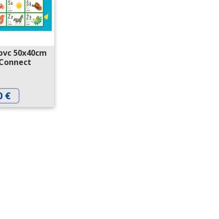
pvc 50x40cm
Connect
0
€