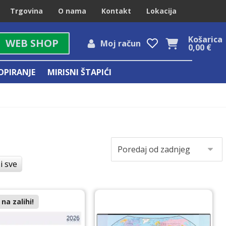
Trgovina
O nama
Kontakt
Lokacija
Košarica
WEB SHOP
Moj račun
0,00
€
OPIRANJE
MIRISNI ŠTAPIĆI
i sve
na zalihi!