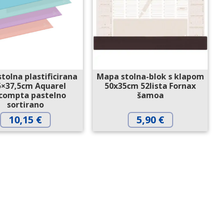
tolna plastificirana
Mapa stolna-blok s klapom
5×37,5cm Aquarel
50x35cm 52lista Fornax
compta pastelno
šamoa
sortirano
10,15
€
5,90
€