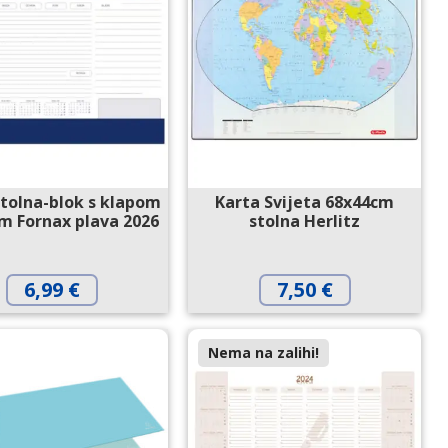
tolna-blok s klapom
Karta Svijeta 68x44cm
m Fornax plava 2026
stolna Herlitz
6,99
€
7,50
€
Nema na zalihi!