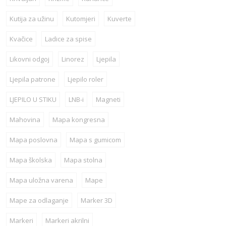
Kutija za užinu
Kutomjeri
Kuverte
Kvačice
Ladice za spise
Likovni odgoj
Linorez
Ljepila
Ljepila patrone
Ljepilo roler
LJEPILO U STIKU
LNB-i
Magneti
Mahovina
Mapa kongresna
Mapa poslovna
Mapa s gumicom
Mapa školska
Mapa stolna
Mapa uložna varena
Mape
Mape za odlaganje
Marker 3D
Markeri
Markeri akrilni