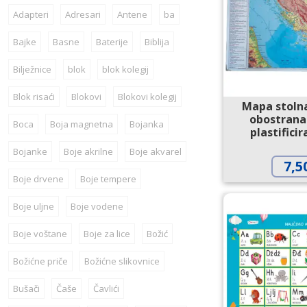
Adapteri
Adresari
Antene
ba
Bajke
Basne
Baterije
Biblija
Bilježnice
blok
blok kolegij
Blok risaći
Blokovi
Blokovi kolegij
Mapa stoln
obostrana
Boca
Boja magnetna
Bojanka
plastifici
Bojanke
Boje akrilne
Boje akvarel
7,5
Boje drvene
Boje tempere
Boje uljne
Boje vodene
Boje voštane
Boje za lice
Božić
Božićne priče
Božićne slikovnice
Bušači
Čaše
Čavlići