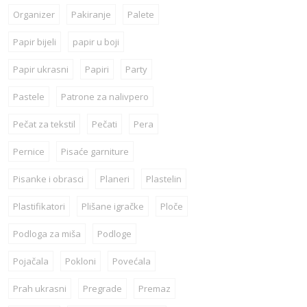
Organizer
Pakiranje
Palete
Papir bijeli
papir u boji
Papir ukrasni
Papiri
Party
Pastele
Patrone za nalivpero
Pečat za tekstil
Pečati
Pera
Pernice
Pisaće garniture
Pisanke i obrasci
Planeri
Plastelin
Plastifikatori
Plišane igračke
Ploče
Podloga za miša
Podloge
Pojačala
Pokloni
Povećala
Prah ukrasni
Pregrade
Premaz