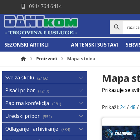
091/ 764 6414
SEZONSKI ARTIKLI
ANTENSKI SUSTAVI
SERV
Proizvodi
Mapa stolna
Mapa s
Sve za školu
2166
Prikazuje se svi
Pisaći pribor
1217
Papirna konfekcija
381
Prikaži:
24
/
48
Uredski pribor
551
Odlaganje i arhiviranje
334