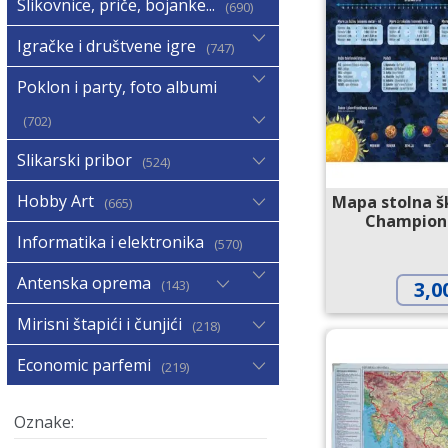
Slikovnice, priče, bojanke...
690
Igračke i društvene igre
747
Poklon i party, foto albumi
702
Slikarski pribor
524
Hobby Art
Mapa stolna š
665
Champion
Informatika i elektronika
570
Antenska oprema
143
3,0
Mirisni štapići i čunjići
218
Economic parfemi
219