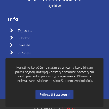
Sjedište
Info
Trgovina
O nama
Kontakt
Lokacija
Moj račun
Košarica
Koristimo kolačiće na našim stranicama kako bi vam
pružili najbolji doživljaj korištenja stranice pamćenjem
Pravila privatnosti
vaših postavki i ponovnog posjećivanja. Klikom na
„Prihvati sve“, slažete se s korištenjem svih kolačića.
Uvjeti korištenja
Raskid ugovora
Prihvati i zatvori!
Dantkom ©2021.
Izrada web shopa:
kT dizajn