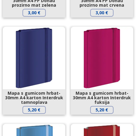
30mm A4 PP Donau
30mm A4 PP Donau
prozirno mat zelena
prozirno mat crvena
3,00
€
3,00
€
Mapa s gumicom hrbat-
Mapa s gumicom hrbat-
30mm A4 karton Interdruk
30mm A4 karton Interdruk
tamnoplava
fuksija
5,20
€
5,20
€