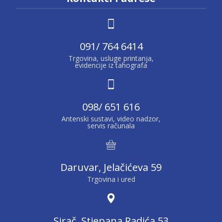
091/ 764 6414
Trgovina, usluge printanja,
evidencije iz tahografa
098/ 651 616
Antenski sustavi, video nadzor,
servis računala
Daruvar, Jelačićeva 59
Trgovina i ured
Sirač, Stjepana Radića 53