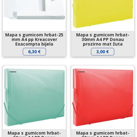
Mapa s gumicom hrbat-25
Mapa s gumicom hrbat-
mm A4 pp Kreacover
30mm A4 PP Donau
Exacompta bijela
prozirno mat žuta
6,30
€
3,00
€
Mapa s gumicom hrbat-
Mapa s gumicom hrbat-