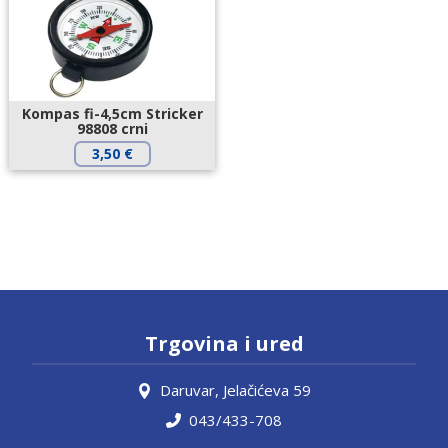
Kompas fi-4,5cm Stricker
98808 crni
3,50
€
Trgovina i ured
Daruvar, Jelačićeva 59
043/433-708