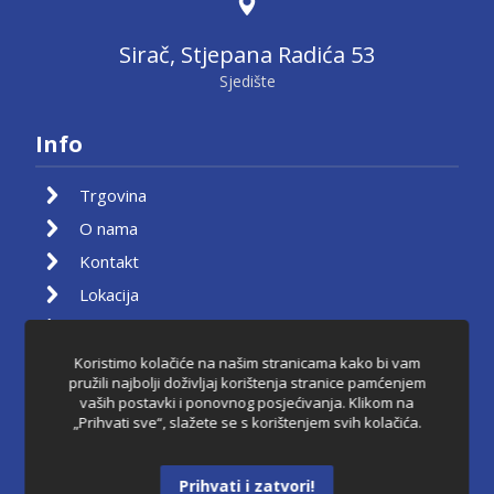
Sirač, Stjepana Radića 53
Sjedište
Info
Trgovina
O nama
Kontakt
Lokacija
Moj račun
Košarica
Koristimo kolačiće na našim stranicama kako bi vam
pružili najbolji doživljaj korištenja stranice pamćenjem
Pravila privatnosti
vaših postavki i ponovnog posjećivanja. Klikom na
„Prihvati sve“, slažete se s korištenjem svih kolačića.
Uvjeti korištenja
Raskid ugovora
Prihvati i zatvori!