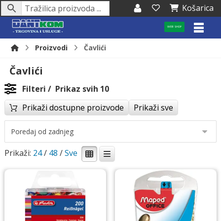
Košarica
WEB SHOP
Proizvodi
Čavlići
Čavlići
Filteri
Prikaz svih 10
Prikaži dostupne proizvode
Prikaži sve
Prikaži:
24
/
48
/