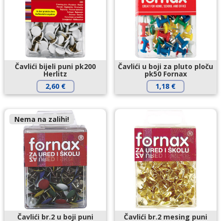
Čavlići bijeli puni pk200
Čavlići u boji za pluto ploču
Herlitz
pk50 Fornax
2,60
€
1,18
€
Nema na zalihi!
Čavlići br.2 u boji puni
Čavlići br.2 mesing puni