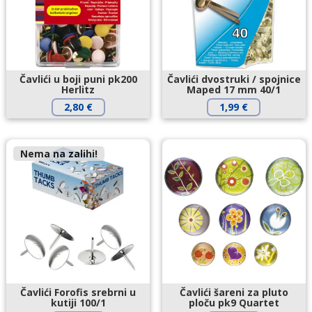
Čavlići u boji puni pk200
Čavlići dvostruki / spojnice
Herlitz
Maped 17 mm 40/1
2,80
€
1,99
€
Nema na zalihi!
Čavlići Forofis srebrni u
Čavlići šareni za pluto
kutiji 100/1
ploču pk9 Quartet