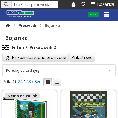
Košarica
WEB SHOP
Proizvodi
Bojanka
Bojanka
Filteri
Prikaz svih 2
Prikaži dostupne proizvode
Prikaži sve
Prikaži:
24
/
48
/
Nema na zalihi!