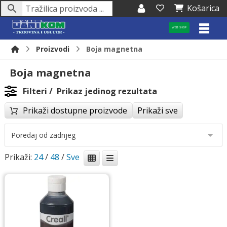
Košarica
WEB SHOP
Proizvodi
Boja magnetna
Boja magnetna
Filteri
Prikaz jedinog rezultata
Prikaži dostupne proizvode
Prikaži sve
Prikaži:
24
/
48
/