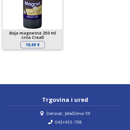
Boja magnetna 250 ml
crna Creall
16,60
€
Trgovina i ured
Daruvar, Jelačićeva 59
043/433-708