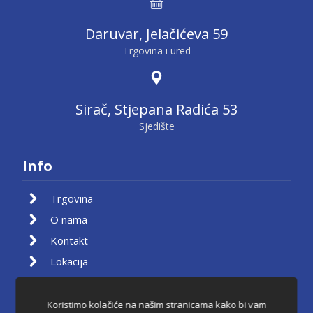
Daruvar, Jelačićeva 59
Trgovina i ured
Sirač, Stjepana Radića 53
Sjedište
Info
Trgovina
O nama
Kontakt
Lokacija
Moj račun
Košarica
Koristimo kolačiće na našim stranicama kako bi vam