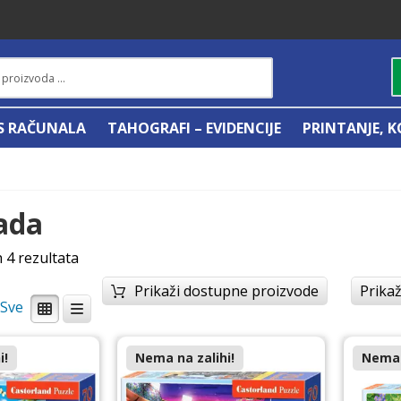
IS RAČUNALA
TAHOGRAFI – EVIDENCIJE
PRINTANJE, K
ada
h 4 rezultata
Prikaži dostupne proizvode
Prikaž
/
i!
Nema na zalihi!
Nema 