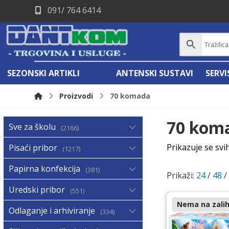
091/ 764 6414
SEZONSKI ARTIKLI
ANTENSKI SUSTAVI
SERV
Proizvodi
70 komada
70 kom
Sve za školu
2166
Prikazuje se svi
Pisaći pribor
1217
Papirna konfekcija
381
Prikaži:
24
/
48
Uredski pribor
551
Nema na zalih
Odlaganje i arhiviranje
334