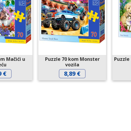
om Mačići u
Puzzle 70 kom Monster
Puzzle 
eću
vozila
9
€
8,89
€