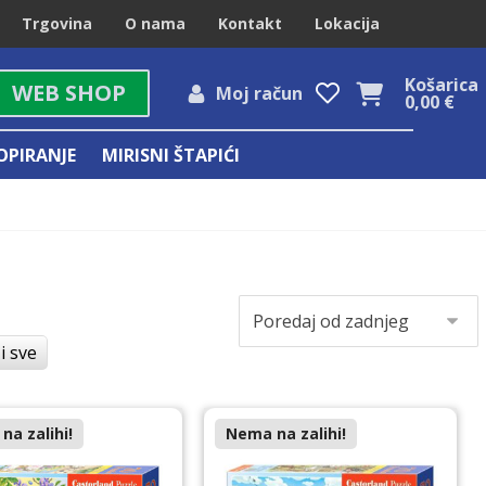
Trgovina
O nama
Kontakt
Lokacija
Košarica
WEB SHOP
Moj račun
0,00
€
OPIRANJE
MIRISNI ŠTAPIĆI
i sve
na zalihi!
Nema na zalihi!