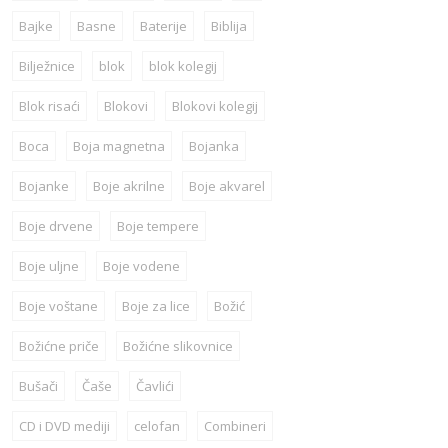
Bajke
Basne
Baterije
Biblija
Bilježnice
blok
blok kolegij
Blok risaći
Blokovi
Blokovi kolegij
Boca
Boja magnetna
Bojanka
Bojanke
Boje akrilne
Boje akvarel
Boje drvene
Boje tempere
Boje uljne
Boje vodene
Boje voštane
Boje za lice
Božić
Božićne priče
Božićne slikovnice
Bušači
Čaše
Čavlići
CD i DVD mediji
celofan
Combineri