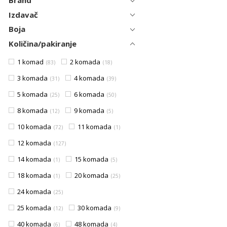
Brand
Izdavač
Boja
Količina/pakiranje
1 komad
2 komada
83
18
3 komada
4 komada
31
39
5 komada
6 komada
25
50
8 komada
9 komada
12
5
10 komada
11 komada
72
1
12 komada
127
14 komada
15 komada
1
5
18 komada
20 komada
1
25
24 komada
25
25 komada
30 komada
12
9
40 komada
48 komada
6
4