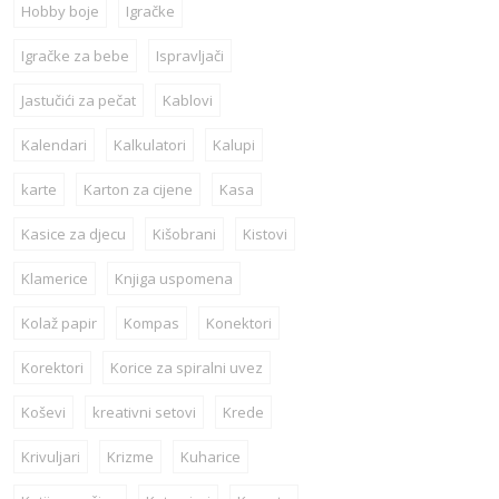
Hobby boje
Igračke
Igračke za bebe
Ispravljači
Jastučići za pečat
Kablovi
Kalendari
Kalkulatori
Kalupi
karte
Karton za cijene
Kasa
Kasice za djecu
Kišobrani
Kistovi
Klamerice
Knjiga uspomena
Kolaž papir
Kompas
Konektori
Korektori
Korice za spiralni uvez
Koševi
kreativni setovi
Krede
Krivuljari
Krizme
Kuharice