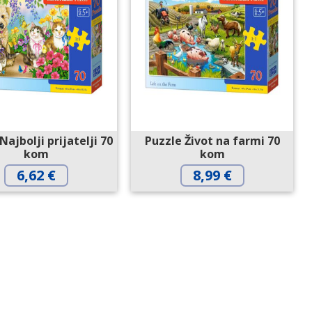
Najbolji prijatelji 70
Puzzle Život na farmi 70
kom
kom
6,62
€
8,99
€