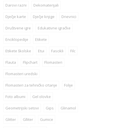
Darovi razni
Dekomaterijali
Dječje karte
Dječje knjige
Dnevnici
Društvene igre
Edukativne igračke
Enciklopedije
Etikete
Etikete školske
Etui
Fascikli
Filc
Flauta
Flipchart
Flomasteri
Flomasteri uredski
Flomasteri za tehničko crtanje
Folije
Foto albumi
Gel olovke
Geometrijski setovi
Gips
Glinamol
Glitter
Glliter
Gumice