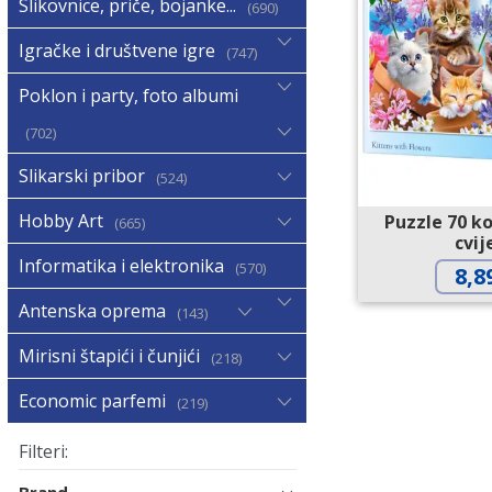
Slikovnice, priče, bojanke...
690
Igračke i društvene igre
747
Poklon i party, foto albumi
702
Slikarski pribor
524
Hobby Art
Puzzle 70 k
665
cvij
Informatika i elektronika
570
8,8
Antenska oprema
143
Mirisni štapići i čunjići
218
Economic parfemi
219