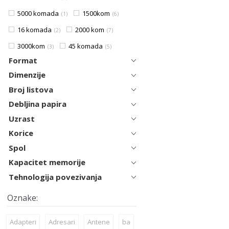
5000 komada
1500kom
1
6
16 komada
2000 kom
2
7
3000kom
45 komada
3
5
Format
Dimenzije
Broj listova
Debljina papira
Uzrast
Korice
Spol
Kapacitet memorije
Tehnologija povezivanja
Adapteri
Adresari
Antene
ba