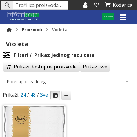
Košarica
WEB SHOP
Proizvodi
Violeta
Violeta
Filteri
Prikaz jedinog rezultata
Prikaži dostupne proizvode
Prikaži sve
Prikaži:
24
/
48
/