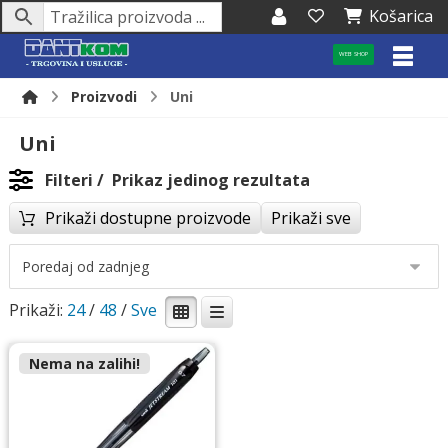
Košarica
WEB SHOP
Proizvodi
Uni
Uni
Filteri
Prikaz jedinog rezultata
Prikaži dostupne proizvode
Prikaži sve
Prikaži:
24
/
48
/
Nema na zalihi!