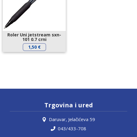
Roler Uni jetstream sxn-
101 0.7 crni
1,50
€
Trgovina i ured
Daruvar, Jelačićeva 59
043/433-708