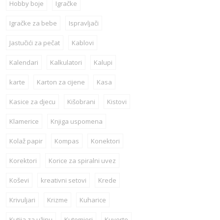
Hobby boje
Igračke
Igračke za bebe
Ispravljači
Jastučići za pečat
Kablovi
Kalendari
Kalkulatori
Kalupi
karte
Karton za cijene
Kasa
Kasice za djecu
Kišobrani
Kistovi
Klamerice
Knjiga uspomena
Kolaž papir
Kompas
Konektori
Korektori
Korice za spiralni uvez
Koševi
kreativni setovi
Krede
Krivuljari
Krizme
Kuharice
Kutija za užinu
Kutomjeri
Kuverte