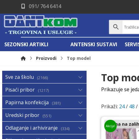
091/ 764 6414
SEZONSKI ARTIKLI
ANTENSKI SUSTAVI
SERV
Proizvodi
Top model
Top mo
Sve za školu
2166
Prikazuje se jed
Pisaći pribor
1217
Papirna konfekcija
381
Prikaži:
24
/
48
Uredski pribor
551
Nema na zalih
Akcija!
Odlaganje i arhiviranje
334