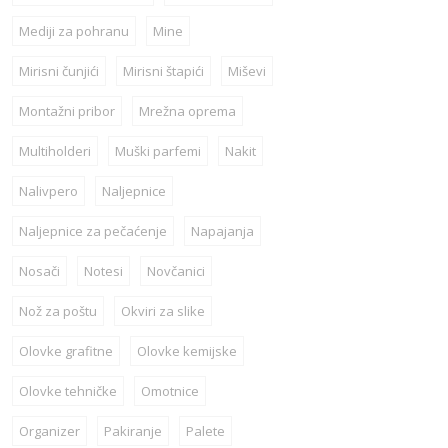
Mediji za pohranu
Mine
Mirisni čunjići
Mirisni štapići
Miševi
Montažni pribor
Mrežna oprema
Multiholderi
Muški parfemi
Nakit
Nalivpero
Naljepnice
Naljepnice za pečaćenje
Napajanja
Nosači
Notesi
Novčanici
Nož za poštu
Okviri za slike
Olovke grafitne
Olovke kemijske
Olovke tehničke
Omotnice
Organizer
Pakiranje
Palete