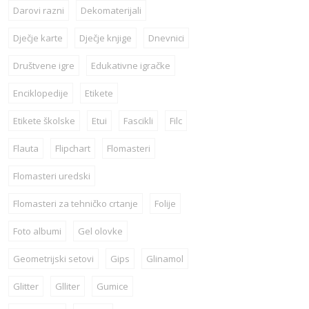
Darovi razni
Dekomaterijali
Dječje karte
Dječje knjige
Dnevnici
Društvene igre
Edukativne igračke
Enciklopedije
Etikete
Etikete školske
Etui
Fascikli
Filc
Flauta
Flipchart
Flomasteri
Flomasteri uredski
Flomasteri za tehničko crtanje
Folije
Foto albumi
Gel olovke
Geometrijski setovi
Gips
Glinamol
Glitter
Glliter
Gumice