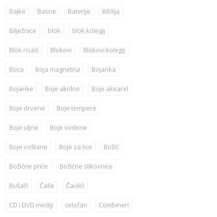
Bajke
Basne
Baterije
Biblija
Bilježnice
blok
blok kolegij
Blok risaći
Blokovi
Blokovi kolegij
Boca
Boja magnetna
Bojanka
Bojanke
Boje akrilne
Boje akvarel
Boje drvene
Boje tempere
Boje uljne
Boje vodene
Boje voštane
Boje za lice
Božić
Božićne priče
Božićne slikovnice
Bušači
Čaše
Čavlići
CD i DVD mediji
celofan
Combineri