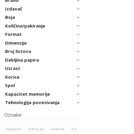
Brand
Izdavač
Boja
Količina/pakiranje
Format
Dimenzije
Broj listova
Debljina papira
Uzrast
Korice
Spol
Kapacitet memorije
Tehnologija povezivanja
Adapteri
Adresari
Antene
ba