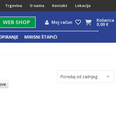
Trgovina
O nama
Kontakt
Lokacija
Košarica
WEB SHOP
Moj račun
0,00
€
OPIRANJE
MIRISNI ŠTAPIĆI
 sve