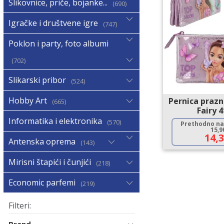
Slikovnice, priče, bojanke...
690
Igračke i društvene igre
747
Poklon i party, foto albumi
702
Slikarski pribor
524
Hobby Art
Pernica praz
665
Fairy 
Informatika i elektronika
570
Prethodno naj
15,
14,
Antenska oprema
143
Mirisni štapići i čunjići
218
Economic parfemi
219