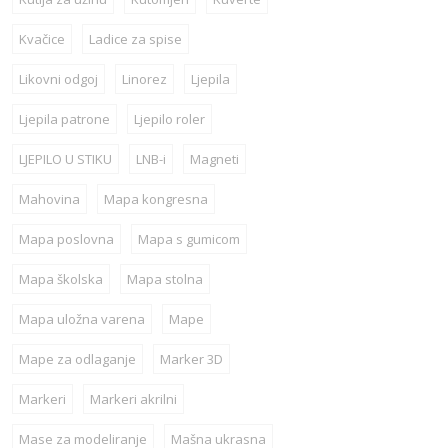
Kvačice
Ladice za spise
Likovni odgoj
Linorez
Ljepila
Ljepila patrone
Ljepilo roler
LJEPILO U STIKU
LNB-i
Magneti
Mahovina
Mapa kongresna
Mapa poslovna
Mapa s gumicom
Mapa školska
Mapa stolna
Mapa uložna varena
Mape
Mape za odlaganje
Marker 3D
Markeri
Markeri akrilni
Mase za modeliranje
Mašna ukrasna