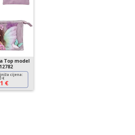
na Top model
412782
niža cijena:
90
€
31
€