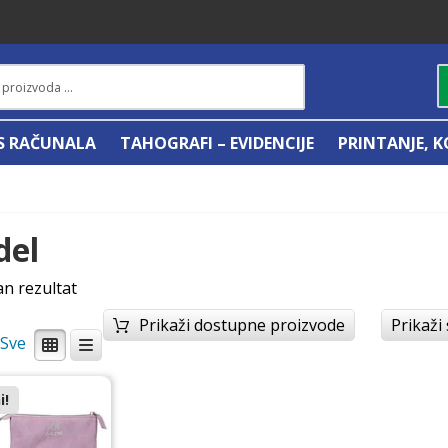
IS RAČUNALA
TAHOGRAFI – EVIDENCIJE
PRINTANJE, K
del
an rezultat
Prikaži dostupne proizvode
Prikaži
/
i!